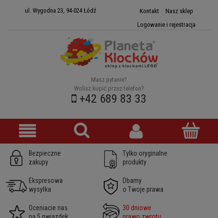
ul. Wygodna 23, 94-024 Łódź
Kontakt
Nasz sklep
Logowanie i rejestracja
Masz pytanie?
Wolisz kupić przez telefon?
+42 689 83 33
Bezpieczne
Tylko oryginalne
zakupy
produkty
Ekspresowa
Dbamy
wysyłka
o Twoje prawa
Oceniacie nas
30 dniowe
na 5 gwiazdek
prawo zwrotu