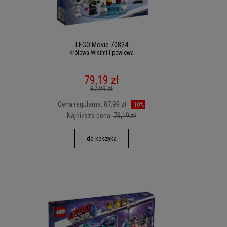
LEGO Movie 70824
Królowa Wisimi I'powiewa
79,19 zł
87,99 zł
Cena regularna:
87,99 zł
-10%
Najniższa cena:
79,19 zł
do koszyka