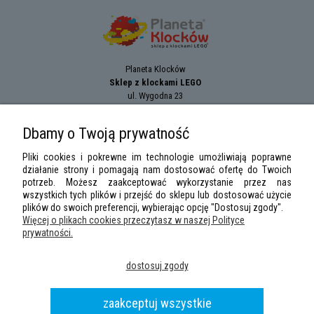
Planeta Klocków
Sklep z klockami LEGO
ul. Wygodna 23
94-024
Łódź
tel.:
+42 689 83 33
Dbamy o Twoją prywatność
e-mail:
sklep@planetaklockow.pl
Pliki cookies i pokrewne im technologie umożliwiają poprawne
działanie strony i pomagają nam dostosować ofertę do Twoich
potrzeb. Możesz zaakceptować wykorzystanie przez nas
wszystkich tych plików i przejść do sklepu lub dostosować użycie
plików do swoich preferencji, wybierając opcję "Dostosuj zgody".
Więcej o plikach cookies przeczytasz w naszej Polityce
prywatności.
LEGO Minifigures
,
LEGO Star Wars
,
DUPLO
,
City
,
Classic
,
Friends
,
Creator
,
dostosuj zgody
Speed Champions
,
Technic
,
LEGO Ninjago
,
Minifigures, Harry Potter
are
trademarks of the
LEGO
Group. ©2026 the LEGO Group.
Wszelkie prawa zastrzeżone
|
Sklep z klockami LEGO
planetaklockow.pl
|
2013 -
zaakceptuj wszystkie
2026