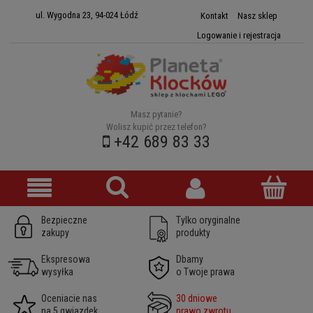
ul. Wygodna 23, 94-024 Łódź
Kontakt
Nasz sklep
Logowanie i rejestracja
Masz pytanie?
Wolisz kupić przez telefon?
+42 689 83 33
Bezpieczne
Tylko oryginalne
zakupy
produkty
Ekspresowa
Dbamy
wysyłka
o Twoje prawa
Oceniacie nas
30 dniowe
na 5 gwiazdek
prawo zwrotu