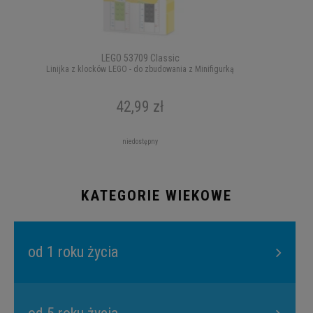
LEGO 53709 Classic
Linijka z klocków LEGO - do zbudowania z Minifigurką
42,99 zł
niedostępny
KATEGORIE WIEKOWE
od 1 roku życia