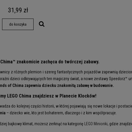
31,99 zł
do koszyka
Chima™ znakomicie zachęca do twórczej zabawy.
nicy z różnych plemion i szereg fantastycznych pojazdów zapewnią dzieciom 
aźni dzieci odkrywających ten magiczny świat, a nowe zestawy Speedorz™ umo
nds of Chima zapewnia dziecku znakomitą zabawę w budowanie.
lmy LEGO Chima znajdziesz w Planecie Klocków!
adza do kolejnej części historii, w której pojawiają się nowe lokacje i postacie
nia
– dziecko wie, kto jest bohaterem, dlaczego i z kim współpracuje.
rdziej bajkowy klimat, możesz zerknąć na kategorię
LEGO Minionki
, gdzie znajdz