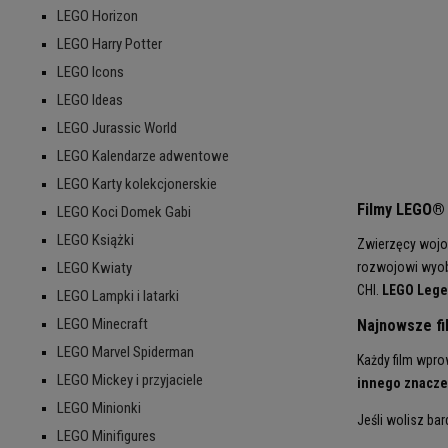
LEGO Horizon
LEGO Harry Potter
LEGO Icons
LEGO Ideas
LEGO Jurassic World
LEGO Kalendarze adwentowe
LEGO Karty kolekcjonerskie
Filmy LEGO® 
LEGO Koci Domek Gabi
LEGO Książki
Zwierzęcy wojow
rozwojowi wyobr
LEGO Kwiaty
CHI.
LEGO Lege
LEGO Lampki i latarki
LEGO Minecraft
Najnowsze fi
LEGO Marvel Spiderman
Każdy film wprow
LEGO Mickey i przyjaciele
innego znacze
LEGO Minionki
Jeśli wolisz ba
LEGO Minifigures