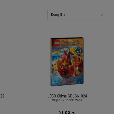
022
LEGO Chima GDLS61024
Część 8 - Odcinki 29-32
31,99 zł