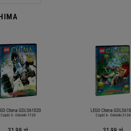
CHIMA
GO Chima GDLS61020
LEGO Chima GDLS61
Część 5 - Odcinki 17-20
Część 6 - Odcinki 21-24
31,99 zł
31,99 zł