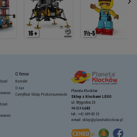
O firmie
dzień
Kontakt
O nas
Planeta Klocków
zerwiec
Certyfikat Sklep Prokonsumencki
Sklep z klockami LEGO
ul. Wygodna 23
dzień
94-024
Łódź
tel.:
+42 689 83 33
zerwiec
e-mail:
sklep@planetaklockow.pl