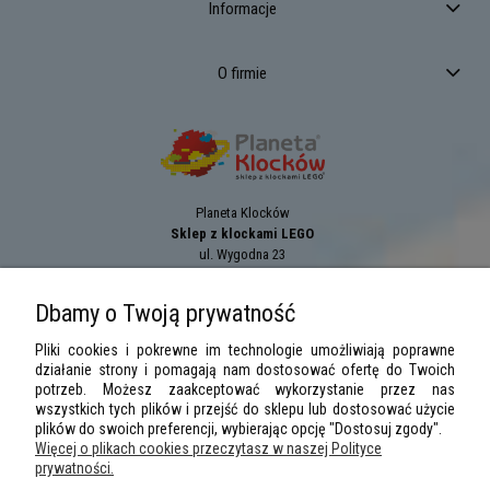
Informacje
O firmie
Planeta Klocków
Sklep z klockami LEGO
ul. Wygodna 23
94-024
Łódź
tel.:
+42 689 83 33
Dbamy o Twoją prywatność
e-mail:
sklep@planetaklockow.pl
Pliki cookies i pokrewne im technologie umożliwiają poprawne
działanie strony i pomagają nam dostosować ofertę do Twoich
potrzeb. Możesz zaakceptować wykorzystanie przez nas
wszystkich tych plików i przejść do sklepu lub dostosować użycie
plików do swoich preferencji, wybierając opcję "Dostosuj zgody".
Więcej o plikach cookies przeczytasz w naszej Polityce
prywatności.