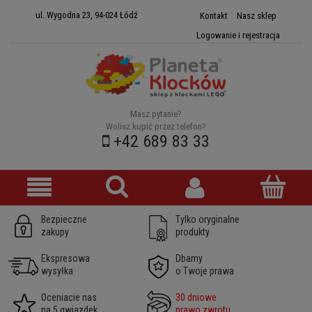
ul. Wygodna 23, 94-024 Łódź
Kontakt
Nasz sklep
Logowanie i rejestracja
Masz pytanie?
Wolisz kupić przez telefon?
+42 689 83 33
Bezpieczne
Tylko oryginalne
zakupy
produkty
Ekspresowa
Dbamy
wysyłka
o Twoje prawa
Oceniacie nas
30 dniowe
na 5 gwiazdek
prawo zwrotu