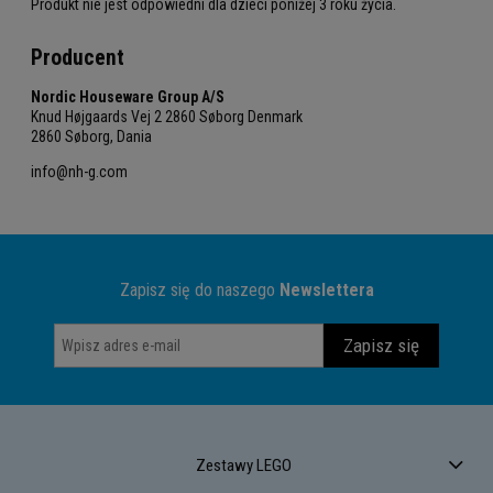
Produkt nie jest odpowiedni dla dzieci poniżej 3 roku życia.
Producent
Nordic Houseware Group A/S
Knud Højgaards Vej 2 2860 Søborg Denmark
2860 Søborg, Dania
info@nh-g.com
Zapisz się do naszego
Newslettera
Zapisz się
Zestawy LEGO