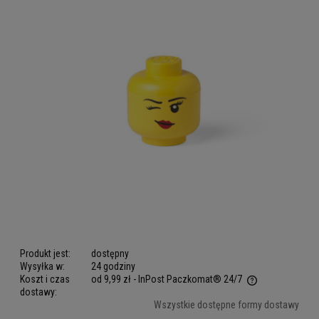
Produkt jest:
dostępny
Wysyłka w:
24 godziny
Koszt i czas
od 9,99 zł
- InPost Paczkomat® 24/7
dostawy:
Cena nie zawiera ewentualnych kosztów płatności
Wszystkie dostępne formy dostawy