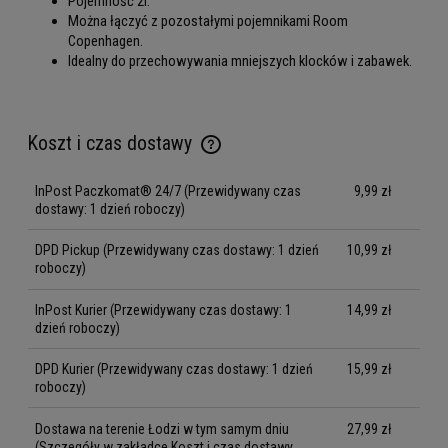
Pojemność 2l.
Można łączyć z pozostałymi pojemnikami Room
Copenhagen.
Idealny do przechowywania mniejszych klocków i zabawek.
Koszt i czas dostawy
Cena nie zawiera ewentualnych kosztów płatności
InPost Paczkomat® 24/7
(Przewidywany czas
9,99 zł
dostawy: 1 dzień roboczy)
DPD Pickup
(Przewidywany czas dostawy: 1 dzień
10,99 zł
roboczy)
InPost Kurier
(Przewidywany czas dostawy: 1
14,99 zł
dzień roboczy)
DPD Kurier
(Przewidywany czas dostawy: 1 dzień
15,99 zł
roboczy)
Dostawa na terenie Łodzi w tym samym dniu
27,99 zł
(Szczegóły w zakładce Koszt i czas dostawy