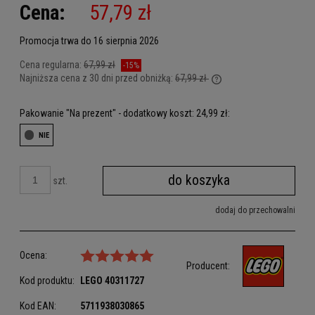
Cena:
57,79 zł
Promocja trwa do 16 sierpnia 2026
Cena regularna:
67,99 zł
-15%
Najniższa cena z 30 dni przed obniżką:
67,99 zł
Jeżeli produkt jest sprz
dni, wyświetlana jest n
Pakowanie "Na prezent" - dodatkowy koszt: 24,99 zł:
kiedy produkt pojawił si
do koszyka
szt.
dodaj do przechowalni
Ocena:
Producent:
Kod produktu:
LEGO
40311727
Kod EAN:
5711938030865