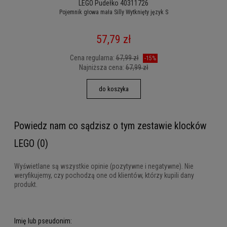
LEGO Pudełko 40311726
Pojemnik głowa mała Silly Wytknięty język S
57,79 zł
Cena regularna:
67,99 zł
-15%
Najniższa cena:
67,99 zł
do koszyka
Powiedz nam co sądzisz o tym zestawie klocków
LEGO (0)
Wyświetlane są wszystkie opinie (pozytywne i negatywne). Nie
weryfikujemy, czy pochodzą one od klientów, którzy kupili dany
produkt.
Imię lub pseudonim: