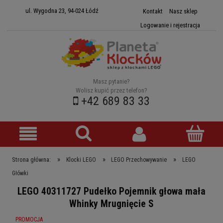
ul. Wygodna 23, 94-024 Łódź
Kontakt
Nasz sklep
Logowanie i rejestracja
Masz pytanie?
Wolisz kupić przez telefon?
+42 689 83 33
»
»
»
Strona główna:
Klocki LEGO
LEGO Przechowywanie
LEGO
Główki
LEGO 40311727 Pudełko Pojemnik głowa mała
Whinky Mrugnięcie S
PROMOCJA