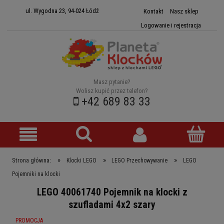
ul. Wygodna 23, 94-024 Łódź
Kontakt
Nasz sklep
Logowanie i rejestracja
Masz pytanie?
Wolisz kupić przez telefon?
+42 689 83 33
»
»
»
Strona główna:
Klocki LEGO
LEGO Przechowywanie
LEGO
Pojemniki na klocki
LEGO 40061740 Pojemnik na klocki z
szufladami 4x2 szary
PROMOCJA