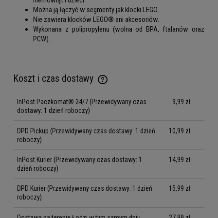
Można ją łączyć w segmenty jak klocki LEGO.
Nie zawiera klocków LEGO® ani akcesoriów.
Wykonana z polipropylenu (wolna od BPA, ftalanów oraz
PCW).
Koszt i czas dostawy
Cena nie zawiera ewentualnych kosztów płatności
InPost Paczkomat® 24/7
(Przewidywany czas
9,99 zł
dostawy: 1 dzień roboczy)
DPD Pickup
(Przewidywany czas dostawy: 1 dzień
10,99 zł
roboczy)
InPost Kurier
(Przewidywany czas dostawy: 1
14,99 zł
dzień roboczy)
DPD Kurier
(Przewidywany czas dostawy: 1 dzień
15,99 zł
roboczy)
Dostawa na terenie Łodzi w tym samym dniu
27,99 zł