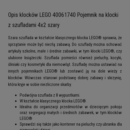
Opis klocków LEGO 40061740 Pojemnik na klocki
z szufladami 4x2 szary
Szara szuflada w kształcie klasycznego klocka LEGO® sprawia, że
sprzątanie może być niezłą zabawą. Do szuflady można schować
artykuły szkolne, małe i średnie zabawki, w tym klocki LEGO®, czy
ulubione książeczki. Szuflada pomieści również pieluchy, kocyki,
śliniaki czy kosmetyki dla niemowląt. Szufladę można ustawiać na
innych pojemnikach LEGO® lub zostawić ją na dole wieży z
klocków. Wówczas stanowi podstawę dobrej zabawy i skrzynię,
która kryje w sobie niezliczone skarby.
Podwójna szuflada z 8 wypustkami.
W kształcie klasycznego klocka LEGO®.
Idealna do organizacji przedmiotów w dziecięcym pokoju
oraz segregacji małych i średnich zabawek, w tym klocków
LEGO®
Sprawdzi się także jako kontener na pieluchy czy ubranka dla
niemowląt i dzieci.