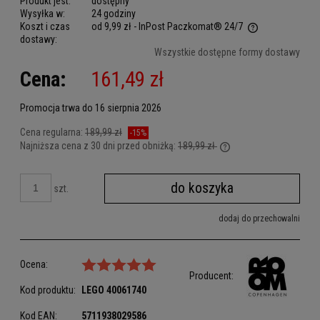
Produkt jest:
dostępny
Wysyłka w:
24 godziny
Koszt i czas
od 9,99 zł
- InPost Paczkomat® 24/7
dostawy:
Cena nie zawiera ewentualnych kosztów płatności
Wszystkie dostępne formy dostawy
Cena:
161,49 zł
Promocja trwa do 16 sierpnia 2026
Cena regularna:
189,99 zł
-15%
Najniższa cena z 30 dni przed obniżką:
189,99 zł
Jeżeli produkt jest sp
dni, wyświetlana jest 
do koszyka
kiedy produkt pojawił 
szt.
dodaj do przechowalni
Ocena:
Producent:
Kod produktu:
LEGO
40061740
Kod EAN:
5711938029586