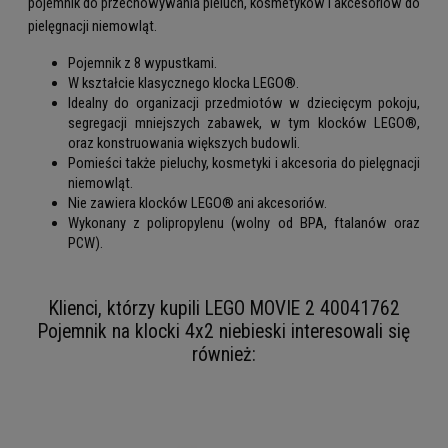
pojemnik do przechowywania pieluch, kosmetyków i akcesoriów do
pielęgnacji niemowląt.
Pojemnik z 8 wypustkami.
W kształcie klasycznego klocka LEGO®.
Idealny do organizacji przedmiotów w dziecięcym pokoju,
segregacji mniejszych zabawek, w tym klocków LEGO®,
oraz konstruowania większych budowli.
Pomieści także pieluchy, kosmetyki i akcesoria do pielęgnacji
niemowląt.
Nie zawiera klocków LEGO® ani akcesoriów.
Wykonany z polipropylenu (wolny od BPA, ftalanów oraz
PCW).
Klienci, którzy kupili LEGO MOVIE 2 40041762
Pojemnik na klocki 4x2 niebieski interesowali się
również: