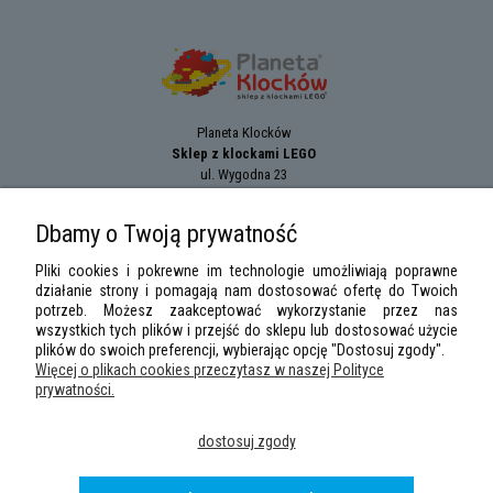
Planeta Klocków
Sklep z klockami LEGO
ul. Wygodna 23
94-024
Łódź
tel.:
+42 689 83 33
Dbamy o Twoją prywatność
e-mail:
sklep@planetaklockow.pl
Pliki cookies i pokrewne im technologie umożliwiają poprawne
działanie strony i pomagają nam dostosować ofertę do Twoich
potrzeb. Możesz zaakceptować wykorzystanie przez nas
wszystkich tych plików i przejść do sklepu lub dostosować użycie
plików do swoich preferencji, wybierając opcję "Dostosuj zgody".
Więcej o plikach cookies przeczytasz w naszej Polityce
prywatności.
LEGO Minifigures
,
LEGO Star Wars
,
DUPLO
,
City
,
Classic
,
Friends
,
Creator
,
dostosuj zgody
Speed Champions
,
Technic
,
LEGO Ninjago
,
Minifigures, Harry Potter
are
trademarks of the
LEGO
Group. ©2026 the LEGO Group.
Wszelkie prawa zastrzeżone
|
Sklep z klockami LEGO
planetaklockow.pl
|
2013 -