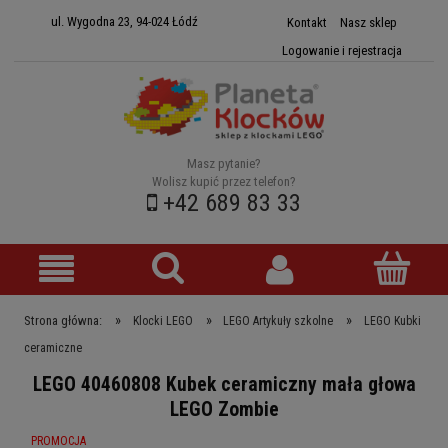
ul. Wygodna 23, 94-024 Łódź
Kontakt
Nasz sklep
Logowanie i rejestracja
Masz pytanie?
Wolisz kupić przez telefon?
+42 689 83 33
»
»
»
Strona główna:
Klocki LEGO
LEGO Artykuły szkolne
LEGO Kubki
ceramiczne
LEGO 40460808 Kubek ceramiczny mała głowa
LEGO Zombie
PROMOCJA