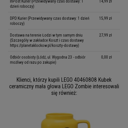
InPost Kurier
(Przewidywany czas dostawy: 1
14,99 zł
dzień roboczy)
DPD Kurier
(Przewidywany czas dostawy: 1 dzień
15,99 zł
roboczy)
Dostawa na terenie Łodzi w tym samym dniu
27,99 zł
(Szczegóły w zakładce Koszt i czas dostawy
https://planetaklockow.pl/koszty-dostawy)
Odbiór osobisty
(Łódź, ul. Wygodna 23 - odbiór
0,00 zł
możliwy od razu po zakupie)
Klienci, którzy kupili LEGO 40460808 Kubek
ceramiczny mała głowa LEGO Zombie interesowali
się również: