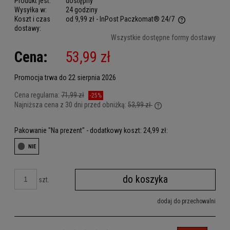
Produkt jest:
dostępny
Wysyłka w:
24 godziny
Koszt i czas
od 9,99 zł
- InPost Paczkomat® 24/7
dostawy:
Cena nie zawiera ewentualnych kosztów płatności
Wszystkie dostępne formy dostawy
Cena:
53,99 zł
Promocja trwa do 22 sierpnia 2026
Cena regularna:
71,99 zł
-25%
Najniższa cena z 30 dni przed obniżką:
53,99 zł
Jeżeli produkt jest sprz
dni, wyświetlana jest n
Pakowanie "Na prezent" - dodatkowy koszt: 24,99 zł:
kiedy produkt pojawił si
do koszyka
szt.
dodaj do przechowalni