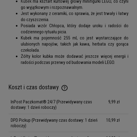
Kubek
ma kształt kultowej głowy minifigurki LEGO, co czyni
go wyjątkowym i rozpoznawalnym.
Jest wykonany z ceramiki, co sprawia, że jest trwały i łatwy
do czyszczenia.
Posiada wzór Chłopca, który dodaje uroku i radości do
codziennego rytuału picia.
Kubek ma pojemność 255 ml, co jest wystarczające do
ulubionych napojów, takich jak kawa, herbata czy gorąca
czekolada.
Żółty kolor kubka może dodawać jeszcze więcej energii i
radości podczas przerwy od budowania modeli LEGO.
Koszt i czas dostawy
Cena nie zawiera ewentualnych kosztów płatności
InPost Paczkomat® 24/7
(Przewidywany czas
9,99 zł
dostawy: 1 dzień roboczy)
DPD Pickup
(Przewidywany czas dostawy: 1 dzień
10,99 zł
roboczy)