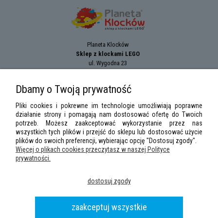
Planeta Klocków
Sklep z klockami LEGO
ul. Wygodna 23
94-024
Łódź
tel.:
+42 689 83 33
Dbamy o Twoją prywatność
e-mail:
sklep@planetaklockow.pl
Pliki cookies i pokrewne im technologie umożliwiają poprawne
działanie strony i pomagają nam dostosować ofertę do Twoich
potrzeb. Możesz zaakceptować wykorzystanie przez nas
wszystkich tych plików i przejść do sklepu lub dostosować użycie
plików do swoich preferencji, wybierając opcję "Dostosuj zgody".
Więcej o plikach cookies przeczytasz w naszej Polityce
prywatności.
LEGO Minifigures
,
LEGO Star Wars
,
DUPLO
,
City
,
Classic
,
Friends
,
Creator
,
dostosuj zgody
Speed Champions
,
Technic
,
LEGO Ninjago
,
Minifigures, Harry Potter
are
trademarks of the
LEGO
Group. ©2026 the LEGO Group.
Wszelkie prawa zastrzeżone
|
Sklep z klockami LEGO
planetaklockow.pl
|
2013 -
zaakceptuj wszystkie
2026