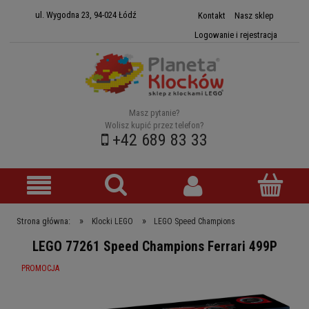
ul. Wygodna 23, 94-024 Łódź
Kontakt
Nasz sklep
Logowanie i rejestracja
Masz pytanie?
Wolisz kupić przez telefon?
+42 689 83 33
»
»
Strona główna:
Klocki LEGO
LEGO Speed Champions
LEGO 77261 Speed Champions Ferrari 499P
PROMOCJA