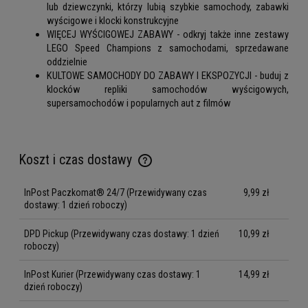
lub dziewczynki, którzy lubią szybkie samochody, zabawki
wyścigowe i klocki konstrukcyjne
WIĘCEJ WYŚCIGOWEJ ZABAWY - odkryj także inne zestawy
LEGO Speed Champions z samochodami, sprzedawane
oddzielnie
KULTOWE SAMOCHODY DO ZABAWY I EKSPOZYCJI - buduj z
klocków repliki samochodów wyścigowych,
supersamochodów i popularnych aut z filmów
Koszt i czas dostawy
Cena nie zawiera ewentualnych kosztów płatności
InPost Paczkomat® 24/7
(Przewidywany czas
9,99 zł
dostawy: 1 dzień roboczy)
DPD Pickup
(Przewidywany czas dostawy: 1 dzień
10,99 zł
roboczy)
InPost Kurier
(Przewidywany czas dostawy: 1
14,99 zł
dzień roboczy)