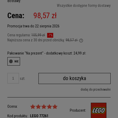
dostawy:
Cena nie zawiera ewentualnych kosztów płatności
Wszystkie dostępne formy dostawy
Cena:
98,57 zł
Promocja trwa do 22 sierpnia 2026
Cena regularna:
105,99 zł
-7%
Najniższa cena z 30 dni przed obniżką:
98,57 zł
Jeżeli produkt jest sprz
dni, wyświetlana jest n
Pakowanie "Na prezent" - dodatkowy koszt: 24,99 zł:
kiedy produkt pojawił si
do koszyka
szt.
dodaj do przechowalni
Ocena:
Producent:
Kod produktu:
LEGO
77261