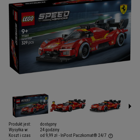
Produkt jest:
dostępny
Wysyłka w:
24 godziny
Koszt i czas
od 9,99 zł
- InPost Paczkomat® 24/7