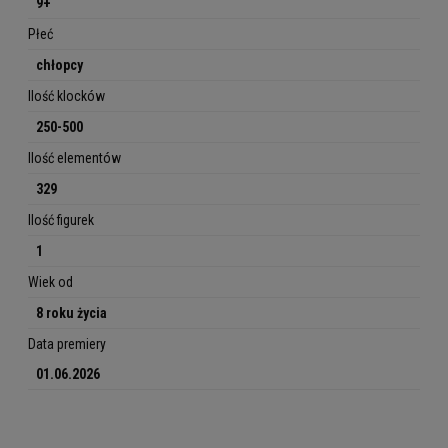
9+
Płeć
chłopcy
Ilość klocków
250-500
Ilość elementów
329
Ilość figurek
1
Wiek od
8 roku życia
Data premiery
01.06.2026