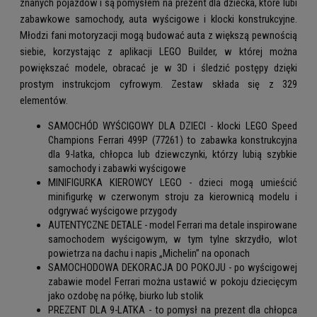
znanych pojazdów i są pomysłem na prezent dla dziecka, które lubi
zabawkowe samochody, auta wyścigowe i klocki konstrukcyjne.
Młodzi fani motoryzacji mogą budować auta z większą pewnością
siebie, korzystając z aplikacji LEGO Builder, w której można
powiększać modele, obracać je w 3D i śledzić postępy dzięki
prostym instrukcjom cyfrowym. Zestaw składa się z 329
elementów.
SAMOCHÓD WYŚCIGOWY DLA DZIECI - klocki LEGO Speed
Champions Ferrari 499P (77261) to zabawka konstrukcyjna
dla 9-latka, chłopca lub dziewczynki, którzy lubią szybkie
samochody i zabawki wyścigowe
MINIFIGURKA KIEROWCY LEGO - dzieci mogą umieścić
minifigurkę w czerwonym stroju za kierownicą modelu i
odgrywać wyścigowe przygody
AUTENTYCZNE DETALE - model Ferrari ma detale inspirowane
samochodem wyścigowym, w tym tylne skrzydło, wlot
powietrza na dachu i napis „Michelin” na oponach
SAMOCHODOWA DEKORACJA DO POKOJU - po wyścigowej
zabawie model Ferrari można ustawić w pokoju dziecięcym
jako ozdobę na półkę, biurko lub stolik
PREZENT DLA 9-LATKA - to pomysł na prezent dla chłopca