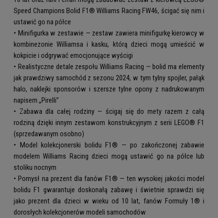
Speed Champions Bolid F1® Williams Racing FW46, ścigać się nim i
ustawić go na półce
• Minifigurka w zestawie — zestaw zawiera minifigurkę kierowcy w
kombinezonie Williamsa i kasku, którą dzieci mogą umieścić w
kokpicie i odgrywać emocjonujące wyścigi
• Realistyczne detale zespołu Williams Racing — bolid ma elementy
jak prawdziwy samochód z sezonu 2024, w tym tylny spojler, pałąk
halo, naklejki sponsorów i szersze tylne opony z nadrukowanym
napisem „Pirelli”
• Zabawa dla całej rodziny — ścigaj się do mety razem z całą
rodziną dzięki innym zestawom konstrukcyjnym z serii LEGO® F1
(sprzedawanym osobno)
• Model kolekcjonerski bolidu F1® — po zakończonej zabawie
modelem Williams Racing dzieci mogą ustawić go na półce lub
stoliku nocnym
• Pomysł na prezent dla fanów F1® — ten wysokiej jakości model
bolidu F1 gwarantuje doskonałą zabawę i świetnie sprawdzi się
jako prezent dla dzieci w wieku od 10 lat, fanów Formuły 1® i
dorosłych kolekcjonerów modeli samochodów