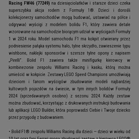
Racing FW46 (77249)
na dziesięciolatków i starsze dzieci czeka
superszybka akcja rodem z Formuły 1®. Dzieci i dorośli
kolekcjonerzy samochodów mogą budować, ustawiać na półce i
odgrywać wyścigi z modelem bolidu F1, który zawiera detale
wzorowane na samochodzie biorącym udział w wyścigach Formuły
1 w 2024 roku. Model samochodu F1 ma kokpit otwierany przez
podniesienie pałąka systemu halo, tylne skrzydło, zawieszenie typu
wishbone, naklejki sponsorów i szersze tylne opony z napisem
„Pirelli”. Bolid F1 zawiera także minifigurkę kierowcy w
kombinezonie zespołu Williams Racing i kasku, którą można
umieścić w kokpicie. Zestawy LEGO Speed Champions umożliwiają
dzieciom i fanom wyścigów zbudowanie modeli najbardziej
kultowych pojazdów na świecie, w tym innych bolidów Formuły
2024 (sprzedawanych osobno) z sezonu 2024. Każdy zestaw
można zbudować, korzystając z drukowanych instrukcji budowania
lub aplikacji LEGO Builder, która poprowadzi Ciebie i Twoje dziecko
przez przygodę z budowaniem.
• Bolid F1® zespołu Williams Racing dla dzieci — dzieci w wieku od
10 lat oraz fani Ferrari mogą zbudować zestaw z kierowcą LEGO®