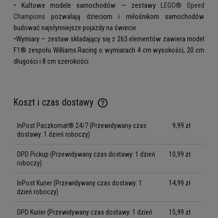
• Kultowe modele samochodów — zestawy
LEGO® Speed
Champions
pozwalają dzieciom i miłośnikom samochodów
budować najsłynniejsze pojazdy na świecie
•Wymiary — zestaw składający się z 263 elementów zawiera model
F1® zespołu Williams Racing o wymiarach 4 cm wysokości, 20 cm
długości i 8 cm szerokości
Koszt i czas dostawy
Cena nie zawiera ewentualnych kosztów płatności
InPost Paczkomat® 24/7
(Przewidywany czas
9,99 zł
dostawy: 1 dzień roboczy)
DPD Pickup
(Przewidywany czas dostawy: 1 dzień
10,99 zł
roboczy)
InPost Kurier
(Przewidywany czas dostawy: 1
14,99 zł
dzień roboczy)
DPD Kurier
(Przewidywany czas dostawy: 1 dzień
15,99 zł