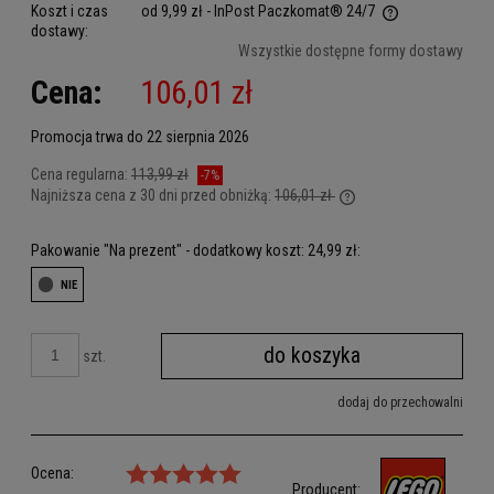
Koszt i czas
od 9,99 zł
- InPost Paczkomat® 24/7
dostawy:
Cena nie zawiera ewentualnych kosztów płatności
Wszystkie dostępne formy dostawy
Cena:
106,01 zł
Promocja trwa do 22 sierpnia 2026
Cena regularna:
113,99 zł
-7%
Najniższa cena z 30 dni przed obniżką:
106,01 zł
Jeżeli produkt jest sp
dni, wyświetlana jest 
Pakowanie "Na prezent" - dodatkowy koszt: 24,99 zł:
kiedy produkt pojawił 
do koszyka
szt.
dodaj do przechowalni
Ocena:
Producent: