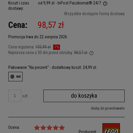
Koszt i czas
od 9,99 zł
- InPost Paczkomat® 24/7
dostawy:
Cena nie zawiera ewentualnych kosztów płatności
Wszystkie dostępne formy dostawy
Cena:
98,57 zł
Promocja trwa do 22 sierpnia 2026
Cena regularna:
105,99 zł
-7%
Najniższa cena z 30 dni przed obniżką:
98,57 zł
Jeżeli produkt jest sprz
dni, wyświetlana jest n
Pakowanie "Na prezent" - dodatkowy koszt: 24,99 zł:
kiedy produkt pojawił si
do koszyka
szt.
dodaj do przechowalni
Ocena:
Producent: