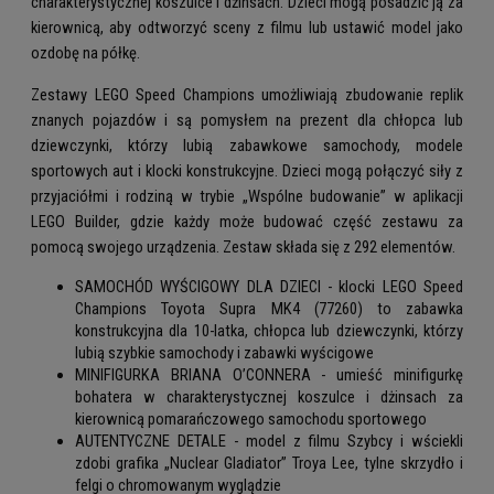
charakterystycznej koszulce i dżinsach. Dzieci mogą posadzić ją za
kierownicą, aby odtworzyć sceny z filmu lub ustawić model jako
ozdobę na półkę.
Zestawy LEGO Speed Champions umożliwiają zbudowanie replik
znanych pojazdów i są pomysłem na prezent dla chłopca lub
dziewczynki, którzy lubią zabawkowe samochody, modele
sportowych aut i klocki konstrukcyjne. Dzieci mogą połączyć siły z
przyjaciółmi i rodziną w trybie „Wspólne budowanie” w aplikacji
LEGO Builder, gdzie każdy może budować część zestawu za
pomocą swojego urządzenia. Zestaw składa się z 292 elementów.
SAMOCHÓD WYŚCIGOWY DLA DZIECI - klocki LEGO Speed
Champions Toyota Supra MK4 (77260) to zabawka
konstrukcyjna dla 10-latka, chłopca lub dziewczynki, którzy
lubią szybkie samochody i zabawki wyścigowe
MINIFIGURKA BRIANA O’CONNERA - umieść minifigurkę
bohatera w charakterystycznej koszulce i dżinsach za
kierownicą pomarańczowego samochodu sportowego
AUTENTYCZNE DETALE - model z filmu Szybcy i wściekli
zdobi grafika „Nuclear Gladiator” Troya Lee, tylne skrzydło i
felgi o chromowanym wyglądzie