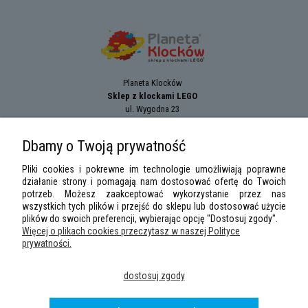
Planeta Klocków
Sklep z klockami LEGO
ul. Wygodna 23
94-024
Łódź
tel.:
+42 689 83 33
Dbamy o Twoją prywatność
e-mail:
sklep@planetaklockow.pl
Pliki cookies i pokrewne im technologie umożliwiają poprawne
działanie strony i pomagają nam dostosować ofertę do Twoich
potrzeb. Możesz zaakceptować wykorzystanie przez nas
wszystkich tych plików i przejść do sklepu lub dostosować użycie
plików do swoich preferencji, wybierając opcję "Dostosuj zgody".
Więcej o plikach cookies przeczytasz w naszej Polityce
prywatności.
LEGO Minifigures
,
LEGO Star Wars
,
DUPLO
,
City
,
Classic
,
Friends
,
Creator
,
dostosuj zgody
Speed Champions
,
Technic
,
LEGO Ninjago
,
Minifigures, Harry Potter
are
trademarks of the
LEGO
Group. ©2026 the LEGO Group.
Wszelkie prawa zastrzeżone
|
Sklep z klockami LEGO
planetaklockow.pl
|
2013 -