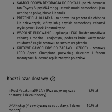
SAMOCHODOWA DEKORACJA DO POKOJU - po zbudowaniu
fani Toyoty Supry MK4 mogą ustawić model samochodu jako
ozdobę na półkę, biurko lub stolik
PREZENT DLA 10-LATKA - to pomysł na prezent dla chłopca
lub dziewczynki, którzy lubią szybkie samochody, zabawki
wyścigowe i klocki konstrukcyjne
WSPÓLNE BUDOWANIE - aplikacja LEGO Builder umożliwia
zabawę z rodziną i znajomymi, podczas której każdy może
zbudować część zestawu na swoim urządzeniu
KULTOWE SAMOCHODY DO ZABAWY I OZDOBY - zestawy
LEGO Speed Champions pozwalają dzieciom i fanom
motoryzacji budować repliki znanych pojazdów
Koszt i czas dostawy
Cena nie zawiera ewentualnych kosztów płatności
InPost Paczkomat® 24/7
(Przewidywany czas
9,99 zł
dostawy: 1 dzień roboczy)
DPD Pickup
(Przewidywany czas dostawy: 1 dzień
10,99 zł
roboczy)