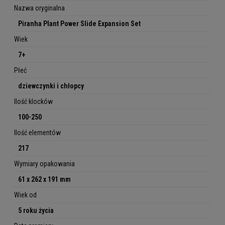
Nazwa oryginalna
Piranha Plant Power Slide Expansion Set
Wiek
7+
Płeć
dziewczynki i chłopcy
Ilość klocków
100-250
Ilość elementów
217
Wymiary opakowania
61 x 262 x 191 mm
Wiek od
5 roku życia