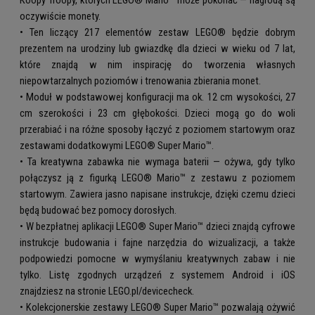
oczywiście monety.
• Ten liczący 217 elementów zestaw LEGO® będzie dobrym
prezentem na urodziny lub gwiazdkę dla dzieci w wieku od 7 lat,
które znajdą w nim inspirację do tworzenia własnych
niepowtarzalnych poziomów i trenowania zbierania monet.
• Moduł w podstawowej konfiguracji ma ok. 12 cm wysokości, 27
cm szerokości i 23 cm głębokości. Dzieci mogą go do woli
przerabiać i na różne sposoby łączyć z poziomem startowym oraz
zestawami dodatkowymi LEGO® Super Mario™.
• Ta kreatywna zabawka nie wymaga baterii — ożywa, gdy tylko
połączysz ją z figurką LEGO® Mario™ z zestawu z poziomem
startowym. Zawiera jasno napisane instrukcje, dzięki czemu dzieci
będą budować bez pomocy dorosłych.
• W bezpłatnej aplikacji LEGO® Super Mario™ dzieci znajdą cyfrowe
instrukcje budowania i fajne narzędzia do wizualizacji, a także
podpowiedzi pomocne w wymyślaniu kreatywnych zabaw i nie
tylko. Listę zgodnych urządzeń z systemem Android i iOS
znajdziesz na stronie LEGO.pl/devicecheck.
• Kolekcjonerskie zestawy LEGO® Super Mario™ pozwalają ożywić