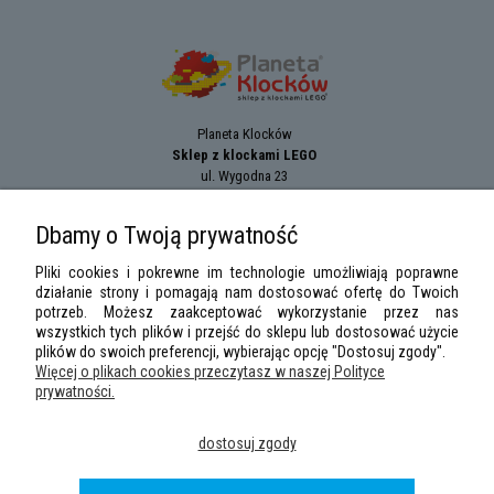
Planeta Klocków
Sklep z klockami LEGO
ul. Wygodna 23
94-024
Łódź
tel.:
+42 689 83 33
Dbamy o Twoją prywatność
e-mail:
sklep@planetaklockow.pl
Pliki cookies i pokrewne im technologie umożliwiają poprawne
działanie strony i pomagają nam dostosować ofertę do Twoich
potrzeb. Możesz zaakceptować wykorzystanie przez nas
wszystkich tych plików i przejść do sklepu lub dostosować użycie
plików do swoich preferencji, wybierając opcję "Dostosuj zgody".
Więcej o plikach cookies przeczytasz w naszej Polityce
prywatności.
LEGO Minifigures
,
LEGO Star Wars
,
DUPLO
,
City
,
Classic
,
Friends
,
Creator
,
dostosuj zgody
Speed Champions
,
Technic
,
LEGO Ninjago
,
Minifigures, Harry Potter
are
trademarks of the
LEGO
Group. ©2026 the LEGO Group.
Wszelkie prawa zastrzeżone
|
Sklep z klockami LEGO
planetaklockow.pl
|
2013 -