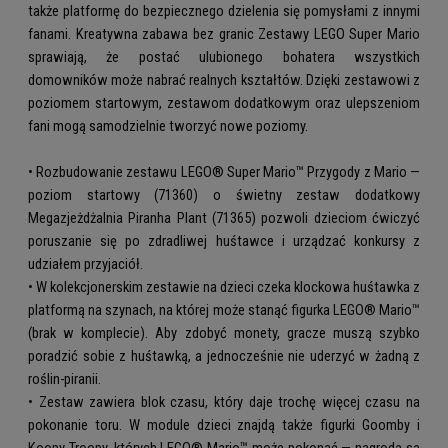
także platformę do bezpiecznego dzielenia się pomysłami z innymi
fanami. Kreatywna zabawa bez granic Zestawy LEGO Super Mario
sprawiają, że postać ulubionego bohatera wszystkich
domowników może nabrać realnych kształtów. Dzięki zestawowi z
poziomem startowym, zestawom dodatkowym oraz ulepszeniom
fani mogą samodzielnie tworzyć nowe poziomy.
• Rozbudowanie zestawu LEGO® Super Mario™ Przygody z Mario —
poziom startowy (71360) o świetny zestaw dodatkowy
Megazjeżdżalnia Piranha Plant (71365) pozwoli dzieciom ćwiczyć
poruszanie się po zdradliwej huśtawce i urządzać konkursy z
udziałem przyjaciół.
• W kolekcjonerskim zestawie na dzieci czeka klockowa huśtawka z
platformą na szynach, na której może stanąć figurka LEGO® Mario™
(brak w komplecie). Aby zdobyć monety, gracze muszą szybko
poradzić sobie z huśtawką, a jednocześnie nie uderzyć w żadną z
roślin-piranii.
• Zestaw zawiera blok czasu, który daje trochę więcej czasu na
pokonanie toru. W module dzieci znajdą także figurki Goomby i
Koopy Troopy, których LEGO® Mario™ może pokonać — nagrodą są