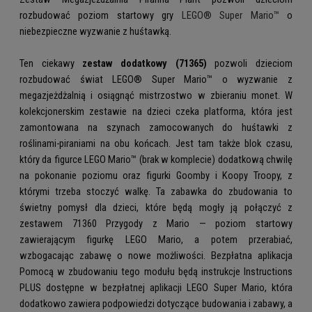
rozbudować poziom startowy gry
LEGO® Super Mario™
o
niebezpieczne wyzwanie z huśtawką.
Ten ciekawy
zestaw dodatkowy (71365)
pozwoli dzieciom
rozbudować świat LEGO® Super Mario™ o wyzwanie z
megazjeżdżalnią i osiągnąć mistrzostwo w zbieraniu monet. W
kolekcjonerskim zestawie na dzieci czeka platforma, która jest
zamontowana na szynach zamocowanych do huśtawki z
roślinami-piraniami na obu końcach. Jest tam także blok czasu,
który da figurce LEGO Mario™ (brak w komplecie) dodatkową chwilę
na pokonanie poziomu oraz figurki Goomby i Koopy Troopy, z
którymi trzeba stoczyć walkę. Ta zabawka do zbudowania to
świetny pomysł dla dzieci, które będą mogły ją połączyć z
zestawem 71360 Przygody z Mario — poziom startowy
zawierającym figurkę LEGO Mario, a potem przerabiać,
wzbogacając zabawę o nowe możliwości. Bezpłatna aplikacja
Pomocą w zbudowaniu tego modułu będą instrukcje Instructions
PLUS dostępne w bezpłatnej aplikacji LEGO Super Mario, która
dodatkowo zawiera podpowiedzi dotyczące budowania i zabawy, a