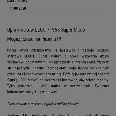
Data premiery
01.08.2020
Opis klocków LEGO 71365 Super Mario
Megazjeżdżalnia Piranha Pl
Pokaż swoje mistrzostwo na huśtawce i rozbuduj poziom
startowy LEGO® Super Mario™ o nowe wyzwania dzięki
zestawowi dodatkowemu Megazjeżdżalnia Piranha Plant. Wybierz
się na pustynię i pokonaj Goombę oraz Koopę Troopę. Skok na blok
czasu da Ci dodatkowy czas na grę. Później jak najszybciej posadź
figurkę LEGO Mario™ na zjeżdżalni i huśtawce, aby zebrać monety.
Tylko ostrożnie — jeśli trafisz w rośliny-piranie, Twojemu
bohaterowi zakręci się w głowie!
Fajny zestaw rozszerzeń z groźną rośliną-piranią!
Zestaw Megazjeżdżalnia Piranha Plant pozwoli dzieciom