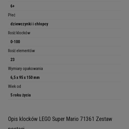
6+
Płeć
dziewczynki i chłopcy
Ilość klocków
0-100
Ilość elementów
23
Wymiary opakowania
6,5 x 95 x 150 mm
Wiek od
5 roku życia
Opis klocków LEGO Super Mario 71361 Zestaw