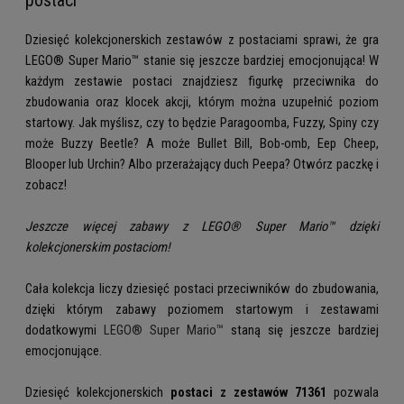
postaci
Dziesięć kolekcjonerskich zestawów z postaciami sprawi, że gra
LEGO® Super Mario™ stanie się jeszcze bardziej emocjonująca! W
każdym zestawie postaci znajdziesz figurkę przeciwnika do
zbudowania oraz klocek akcji, którym można uzupełnić poziom
startowy. Jak myślisz, czy to będzie Paragoomba, Fuzzy, Spiny czy
może Buzzy Beetle? A może Bullet Bill, Bob-omb, Eep Cheep,
Blooper lub Urchin? Albo przerażający duch Peepa? Otwórz paczkę i
zobacz!
Jeszcze więcej zabawy z LEGO® Super Mario™ dzięki
kolekcjonerskim postaciom!
Cała kolekcja liczy dziesięć postaci przeciwników do zbudowania,
dzięki którym zabawy poziomem startowym i zestawami
dodatkowymi
LEGO® Super Mario™
staną się jeszcze bardziej
emocjonujące.
Dziesięć kolekcjonerskich
postaci z zestawów 71361
pozwala