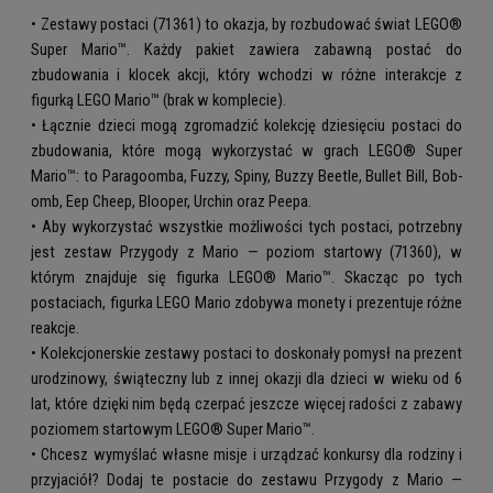
• Zestawy postaci (71361) to okazja, by rozbudować świat LEGO®
Super Mario™. Każdy pakiet zawiera zabawną postać do
zbudowania i klocek akcji, który wchodzi w różne interakcje z
figurką LEGO Mario™ (brak w komplecie).
• Łącznie dzieci mogą zgromadzić kolekcję dziesięciu postaci do
zbudowania, które mogą wykorzystać w grach LEGO® Super
Mario™: to Paragoomba, Fuzzy, Spiny, Buzzy Beetle, Bullet Bill, Bob-
omb, Eep Cheep, Blooper, Urchin oraz Peepa.
• Aby wykorzystać wszystkie możliwości tych postaci, potrzebny
jest zestaw Przygody z Mario — poziom startowy (71360), w
którym znajduje się figurka LEGO® Mario™. Skacząc po tych
postaciach, figurka LEGO Mario zdobywa monety i prezentuje różne
reakcje.
• Kolekcjonerskie zestawy postaci to doskonały pomysł na prezent
urodzinowy, świąteczny lub z innej okazji dla dzieci w wieku od 6
lat, które dzięki nim będą czerpać jeszcze więcej radości z zabawy
poziomem startowym LEGO® Super Mario™.
• Chcesz wymyślać własne misje i urządzać konkursy dla rodziny i
przyjaciół? Dodaj te postacie do zestawu Przygody z Mario —