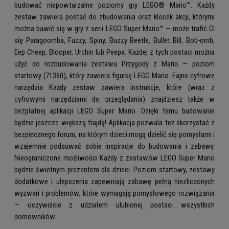
budować niepowtarzalne poziomy gry LEGO® Mario™. Każdy
zestaw zawiera postać do zbudowania oraz klocek akcji, którymi
można bawić się w gry z serii LEGO Super Mario™ — może trafić Ci
się Paragoomba, Fuzzy, Spiny, Buzzy Beetle, Bullet Bill, Bob-omb,
Eep Cheep, Blooper, Urchin lub Peepa. Każdej z tych postaci można
użyć do rozbudowania zestawu Przygody z Mario — poziom
startowy (71360), który zawiera figurkę LEGO Mario. Fajne cyfrowe
narzędzia Każdy zestaw zawiera instrukcje, które (wraz z
cyfrowymi narzędziami do przeglądania) znajdziesz także w
bezpłatnej aplikacji LEGO Super Mario. Dzięki temu budowanie
będzie jeszcze większą frajdą! Aplikacja pozwala też skorzystać z
bezpiecznego forum, na którym dzieci mogą dzielić się pomysłami i
wzajemnie podsuwać sobie inspiracje do budowania i zabawy.
Nieograniczone możliwości Każdy z zestawów LEGO Super Mario
będzie świetnym prezentem dla dzieci. Poziom startowy, zestawy
dodatkowe i ulepszenia zapewniają zabawę pełną niezliczonych
wyzwań i problemów, które wymagają pomysłowego rozwiązania
— oczywiście z udziałem ulubionej postaci wszystkich
domowników.