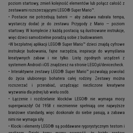
poziom startowy, zmień kolejność elementów lub połącz całość z
zestawami rozszerzającymi LEGO® Super Mario™.
• Postacie nie potrzebują baterii — aby zabawa nabrała tempa,
wystarczy dodać je do zestawu Przygody z Mario — poziom
startowy. W komplecie z każdą postacią są ilustrowane instrukcje,
więc dzieci samodzielnie poradzą sobie z budowaniem.
•W bezpłatnej aplikacji LEGO® Super Mario™ dzieci znajdą cyfrowe
instrukcje budowania, fajne narzędzia, inspiracje do wymyślania
kreatywnych zabaw i nie tylko. Listę zgodnych urządzeń z
systemem Android i iOS znajdziesz na stronie LEGO.pl/devicecheck.
• Interaktywne zestawy LEGO® Super Mario™ pozwalają powołać
do życia ulubionego bohatera całej rodziny. Zestawy można
rozszerzać i przerabiać, urządzając niezliczone kreatywne
wyzwania dla jednej lub wielu osób.
• Łączenie i rozdzielanie klocków LEGO® nie wymaga mocy
supergwiazdy! Od 1958 r. niezmiennie spełniają one najwyższe
branżowe standardy, więc doskonale do siebie pasują, a zabawa
nimi nie wymaga siły.
• Klocki i elementy LEGO® są poddawane rygorystycznym testom i
analizom. Dzięki temu mamy pewność, że każdy zestaw