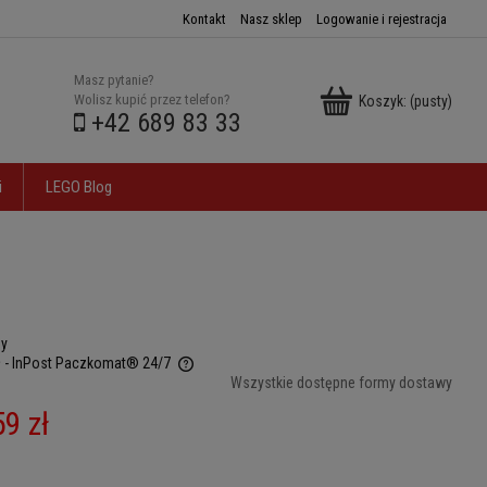
Kontakt
Nasz sklep
Logowanie i rejestracja
Masz pytanie?
Wolisz kupić przez telefon?
Koszyk:
(pusty)
+42 689 83 33
i
LEGO Blog
ny
ł
- InPost Paczkomat® 24/7
Wszystkie dostępne formy dostawy
 ewentualnych kosztów
59 zł