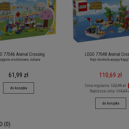
O 77046 Animal Crossing
LEGO 77048 Animal Cros
zyjęcie urodzinowe Juliana
Rejs dookoła wyspy Kapp
61,99 zł
110,69 zł
Cena regularna:
122,99 zł
do koszyka
Najniższa cena:
110,69 
do koszyka
O (0)