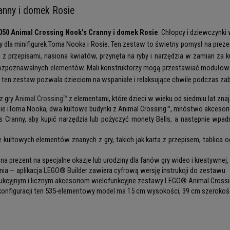
anny i domek Rosie
50 Animal Crossing Nook's Cranny i domek Rosie
. Chłopcy i dziewczynki
dla minifigurek Toma Nooka i Rosie. Ten zestaw to świetny pomysł na preze
ta z przepisami, nasiona kwiatów, przynęta na ryby i narzędzia w zamian z
rozpoznawalnych elementów. Mali konstruktorzy mogą przestawiać modułowe 
 ten zestaw pozwala dzieciom na wspaniałe i relaksujące chwile podczas zaba
z gry
Animal Crossing
™ z elementami, które dzieci w wieku od siedmiu lat zn
e iToma Nooka, dwa kultowe budynki z Animal Crossing™, mnóstwo akcesorió
anny, aby kupić narzędzia lub pożyczyć monety Bells, a następnie wpadnij
ultowych elementów znanych z gry, takich jak karta z przepisem, tablica o
a prezent na specjalne okazje lub urodziny dla fanów gry wideo i kreatywnej
ia — aplikacja LEGO® Builder zawiera cyfrową wersję instrukcji do zestawu
ukcyjnym i licznym akcesoriom wielofunkcyjne zestawy LEGO® Animal Cross
nfiguracji ten 535-elementowy model ma 15 cm wysokości, 39 cm szerokośc