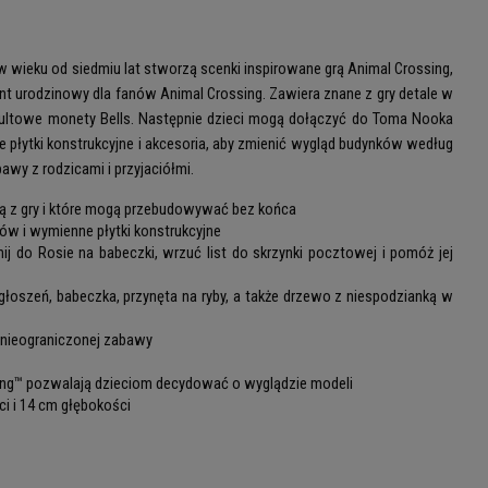
 w wieku od siedmiu lat stworzą scenki inspirowane grą Animal Crossing,
nt urodzinowy dla fanów Animal Crossing. Zawiera znane z gry detale w
a kultowe monety Bells. Następnie dzieci mogą dołączyć do Toma Nooka
płytki konstrukcyjne i akcesoria, aby zmienić wygląd budynków według
wy z rodzicami i przyjaciółmi.
ają z gry i które mogą przebudowywać bez końca
w i wymienne płytki konstrukcyjne
 do Rosie na babeczki, wrzuć list do skrzynki pocztowej i pomóż jej
głoszeń, babeczka, przynęta na ryby, a także drzewo z niespodzianką w
, nieograniczonej zabawy
ing™ pozwalają dzieciom decydować o wyglądzie modeli
i i 14 cm głębokości