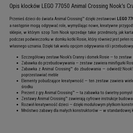
Opis klocków LEGO 77050 Animal Crossing Nook's Cr
Przenieś dzieci do świata Animal Crossing™ dzięki zestawowi
LEGO 770
a następnie mogą odgrywać role, wymyślając nowe, kreatywne przygody 
sklepie, w którym szop Tom Nook sprzedaje takie przedmioty, jak kar
podczas podwieczorku w domku kotki Rosie, który również jest pełen 
własnego uznania. Dzięki tak wielu opcjom odgrywania ról i przebudowy
Szczegółowy zestaw Nook's Cranny i domek Rosie — to zestaw 
Zabawka do przebudowywania — zestaw zawiera minifigurki Rosi
Zabawka z Animal Crossing™ do zbudowania — odwiedź Nook’s Cr
poprzestawiać meble
Elementy pobudzające kreatywność — ten zestaw zawiera wiele k
środku
Prezent z gry Animal Crossing™ — ta zabawka to świetny pomysł n
Zestawy Animal Crossing™ zawierają cyfrowe instrukcje budowan
Rozwiń kreatywność dzieci — dzięki modułowym płytkom konstr
Mnóstwo zabawy dla małych konstruktorów — w standardowej ko