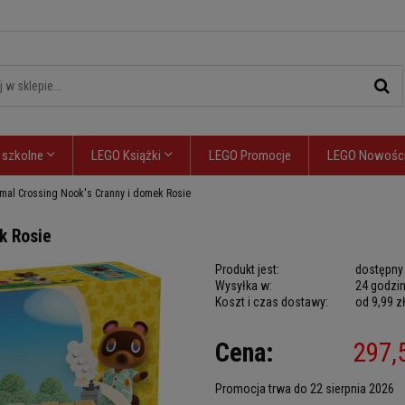
 szkolne
LEGO Książki
LEGO Promocje
LEGO Nowośc
mal Crossing Nook's Cranny i domek Rosie
k Rosie
Produkt jest:
dostępny
Wysyłka w:
24 godzi
Koszt i czas dostawy:
od 9,99 z
Cena nie zawiera
Cena:
297,
płatności
Promocja trwa do 22 sierpnia 2026