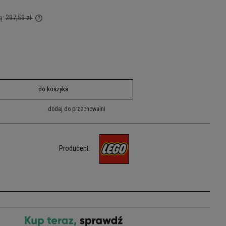
ą:
297,59 zł
cej niż 30
na od momentu,
ży.
do koszyka
dodaj do przechowalni
Producent: