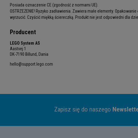
Posiada oznaczenie CE (zgodność z normami UE).
OSTRZEŻENIE! Ryzyko zadławienia. Zawiera małe elementy. Opakowanie e
wyrzucić. Czyścić miękką ściereczką. Produkt nie jest odpowiedni dla dziec
Producent
LEGO System AS
Aastvej 1
DK-7190 Billund, Dania
hello@support.lego.com
Zapisz się do naszego
Newslett