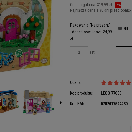
Cena regularna:
319,99 zł
-7%
Najniższa cena z 30 dni przed obniżk
Jeżeli produkt jest sprzedawany kró
Pakowanie "Na prezent"
dni, wyświetlana jest najniższa ce
- dodatkowy koszt: 24,99
kiedy produkt pojawił się w sprzeda
zł:
szt.
Ocena:
Kod produktu:
LEGO
77050
Kod EAN:
5702017592480