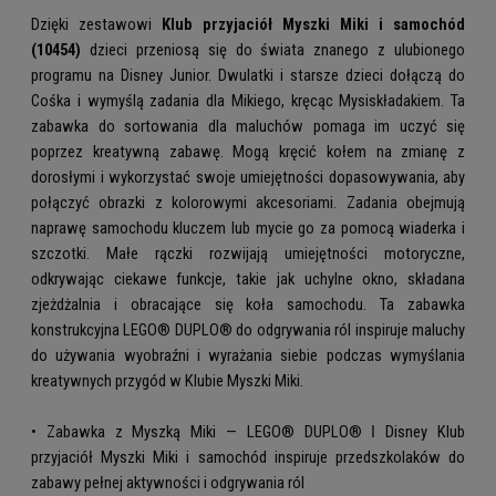
Dzięki zestawowi
Klub przyjaciół Myszki Miki i samochód
(10454)
dzieci przeniosą się do świata znanego z ulubionego
programu na Disney Junior. Dwulatki i starsze dzieci dołączą do
Cośka i wymyślą zadania dla Mikiego, kręcąc Mysiskładakiem. Ta
zabawka do sortowania dla maluchów pomaga im uczyć się
poprzez kreatywną zabawę. Mogą kręcić kołem na zmianę z
dorosłymi i wykorzystać swoje umiejętności dopasowywania, aby
połączyć obrazki z kolorowymi akcesoriami. Zadania obejmują
naprawę samochodu kluczem lub mycie go za pomocą wiaderka i
szczotki. Małe rączki rozwijają umiejętności motoryczne,
odkrywając ciekawe funkcje, takie jak uchylne okno, składana
zjeżdżalnia i obracające się koła samochodu. Ta zabawka
konstrukcyjna LEGO® DUPLO® do odgrywania ról inspiruje maluchy
do używania wyobraźni i wyrażania siebie podczas wymyślania
kreatywnych przygód w Klubie Myszki Miki.
• Zabawka z Myszką Miki — LEGO® DUPLO® ǀ Disney Klub
przyjaciół Myszki Miki i samochód inspiruje przedszkolaków do
zabawy pełnej aktywności i odgrywania ról