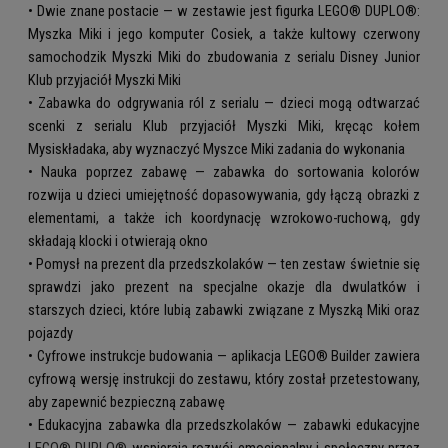
• Dwie znane postacie — w zestawie jest figurka LEGO® DUPLO®:
Myszka Miki i jego komputer Cosiek, a także kultowy czerwony
samochodzik Myszki Miki do zbudowania z serialu Disney Junior
Klub przyjaciół Myszki Miki
• Zabawka do odgrywania ról z serialu — dzieci mogą odtwarzać
scenki z serialu Klub przyjaciół Myszki Miki, kręcąc kołem
Mysiskładaka, aby wyznaczyć Myszce Miki zadania do wykonania
• Nauka poprzez zabawę — zabawka do sortowania kolorów
rozwija u dzieci umiejętność dopasowywania, gdy łączą obrazki z
elementami, a także ich koordynację wzrokowo-ruchową, gdy
składają klocki i otwierają okno
• Pomysł na prezent dla przedszkolaków — ten zestaw świetnie się
sprawdzi jako prezent na specjalne okazje dla dwulatków i
starszych dzieci, które lubią zabawki związane z Myszką Miki oraz
pojazdy
• Cyfrowe instrukcje budowania — aplikacja LEGO® Builder zawiera
cyfrową wersję instrukcji do zestawu, który został przetestowany,
aby zapewnić bezpieczną zabawę
• Edukacyjna zabawka dla przedszkolaków — zabawki edukacyjne
L
EGO® DUPLO®
wspierają rozwój emocjonalny i społeczny przez