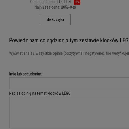
Cena regularna:
215,99 zł
-5%
Najniższa cena:
205,19 zł
do koszyka
Powiedz nam co sądzisz o tym zestawie klocków LEG
Wyświetlane są wszystkie opinie (pozytywne i negatywne). Nie weryfikujem
Imię lub pseudonim:
Napisz opinię na temat klocków LEGO: