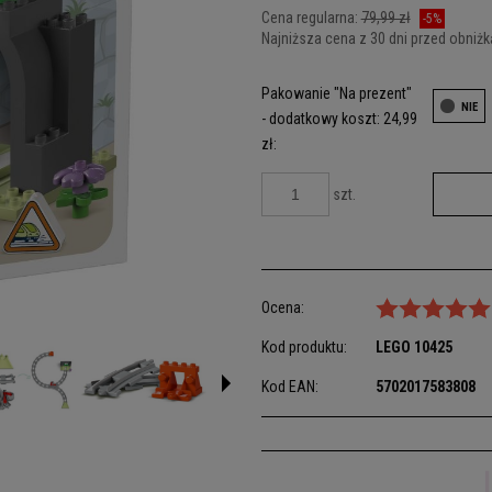
Cena regularna:
79,99 zł
-5%
Najniższa cena z 30 dni przed obniżk
Jeżeli produkt jest sprzedawany króc
Pakowanie "Na prezent"
dni, wyświetlana jest najniższa cena
- dodatkowy koszt: 24,99
kiedy produkt pojawił się w sprzedaż
zł:
szt.
Ocena:
Kod produktu:
LEGO
10425
Kod EAN:
5702017583808