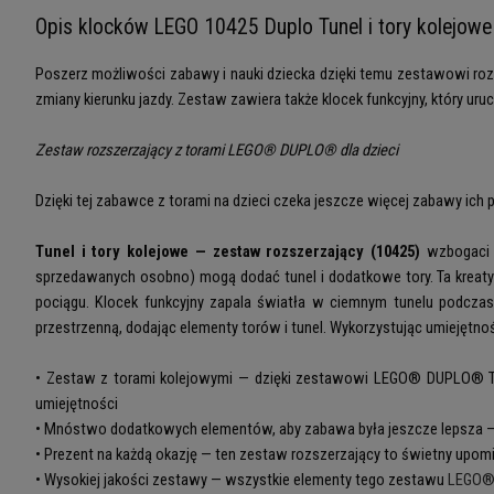
Opis klocków LEGO 10425 Duplo Tunel i tory kolejowe
Poszerz możliwości zabawy i nauki dziecka dzięki temu zestawowi roz
zmiany kierunku jazdy. Zestaw zawiera także klocek funkcyjny, który uruc
Zestaw rozszerzający z torami LEGO® DUPLO® dla dzieci
Dzięki tej zabawce z torami na dzieci czeka jeszcze więcej zabawy 
Tunel i tory kolejowe — zestaw rozszerzający (10425)
wzbogaci 
sprzedawanych osobno) mogą dodać tunel i dodatkowe tory. Ta kreaty
pociągu. Klocek funkcyjny zapala światła w ciemnym tunelu podcza
przestrzenną, dodając elementy torów i tunel. Wykorzystując umiejętnoś
• Zestaw z torami kolejowymi — dzięki zestawowi LEGO® DUPLO® Tun
umiejętności
• Mnóstwo dodatkowych elementów, aby zabawa była jeszcze lepsza — t
• Prezent na każdą okazję — ten zestaw rozszerzający to świetny upo
• Wysokiej jakości zestawy — wszystkie elementy tego zestawu
LEGO®