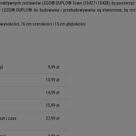
interaktywnych zestawów LEGO® DUPLO® Town (10427 i 10428), by poszerzyć
we LEGO® DUPLO® do budowania i przebudowywania są stworzone, by rozwij
 wysokości, 16 cm szerokości i 15 cm głębokości
y)
9,99 zł
10,99 zł
14,99 zł
15,99 zł
zt i czas
27,99 zł