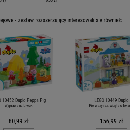
pie)
0,00 zł
olejowe - zestaw rozszerzający interesowali się również:
 10452 Duplo Peppa Pig
LEGO 10449 Duplo
Wyprawa na biwak
Pierwszy raz: wizyta u leka
80,99 zł
156,99 zł