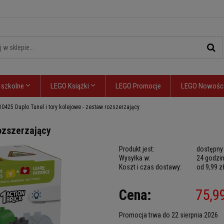
 szkolne
LEGO Książki
LEGO Promocje
LEGO Nowośc
0425 Duplo Tunel i tory kolejowe - zestaw rozszerzający
rozszerzający
Produkt jest:
dostępny
Wysyłka w:
24 godzi
Koszt i czas dostawy:
od 9,99 z
Cena nie zawiera
Cena:
75,99
płatności
Promocja trwa do 22 sierpnia 2026