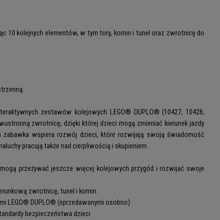
 10 kolejnych elementów, w tym tory, komin i tunel oraz zwrotnicę do
trzenną.
nteraktywnych zestawów kolejowych LEGO® DUPLO® (10427, 10428,
tronną zwrotnicę, dzięki której dzieci mogą zmieniać kierunek jazdy
a zabawka wspiera rozwój dzieci, które rozwijają swoją świadomość
aluchy pracują także nad cierpliwością i skupieniem.
mogą przeżywać jeszcze więcej kolejowych przygód i rozwijać swoje
runkową zwrotnicę, tunel i komin
ejowymi LEGO® DUPLO® (sprzedawanymi osobno)
standardy bezpieczeństwa dzieci