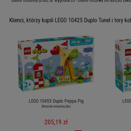
Odbiór osobisty
(Łódź, ul. Wygodna 23 - odbiór możliwy od razu po zaku
Klienci, którzy kupili LEGO 10425 Duplo Tunel i tory k
LEGO 10453 Duplo Peppa Pig
LEGO
Wesołe miasteczko
205,19 zł