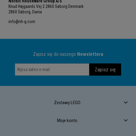
Nordic Houseware Group A/S
Knud Højgaards Vej 2 2860 Søborg Denmark
2860 Søborg, Dania
info@nh-g.com
Zapisz się do naszego
Newslettera
Zapisz się
Zestawy LEGO
Moje konto