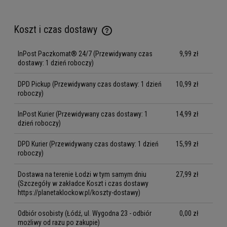
Koszt i czas dostawy
Cena nie zawiera ewentualnych kosztów płatności
InPost Paczkomat® 24/7
(Przewidywany czas
9,99 zł
dostawy: 1 dzień roboczy)
DPD Pickup
(Przewidywany czas dostawy: 1 dzień
10,99 zł
roboczy)
InPost Kurier
(Przewidywany czas dostawy: 1
14,99 zł
dzień roboczy)
DPD Kurier
(Przewidywany czas dostawy: 1 dzień
15,99 zł
roboczy)
Dostawa na terenie Łodzi w tym samym dniu
27,99 zł
(Szczegóły w zakładce Koszt i czas dostawy
https://planetaklockow.pl/koszty-dostawy)
Odbiór osobisty
(Łódź, ul. Wygodna 23 - odbiór
0,00 zł
możliwy od razu po zakupie)