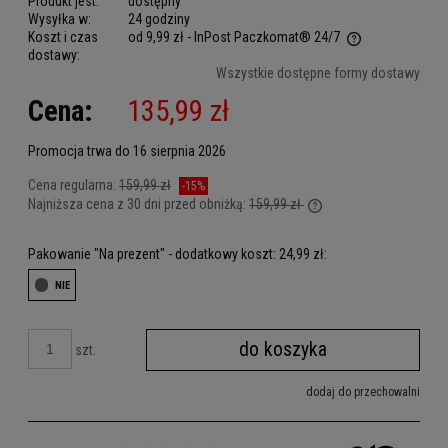
Produkt jest:
dostępny
Wysyłka w:
24 godziny
Koszt i czas
od 9,99 zł
- InPost Paczkomat® 24/7
dostawy:
Cena nie zawiera ewentualnych kosztów płatności
Wszystkie dostępne formy dostawy
Cena:
135,99 zł
Promocja trwa do 16 sierpnia 2026
Cena regularna:
159,99 zł
-15%
Najniższa cena z 30 dni przed obniżką:
159,99 zł
Jeżeli produkt jest sp
dni, wyświetlana jest 
Pakowanie "Na prezent" - dodatkowy koszt: 24,99 zł:
kiedy produkt pojawił 
do koszyka
szt.
dodaj do przechowalni