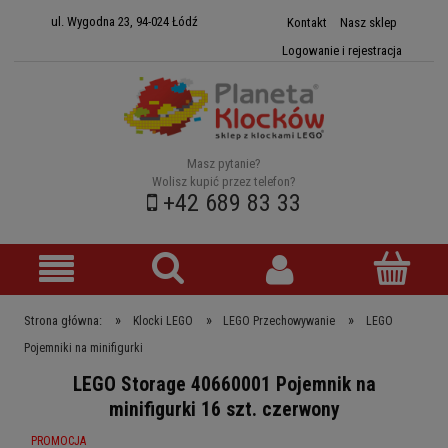
ul. Wygodna 23, 94-024 Łódź
Kontakt
Nasz sklep
Logowanie i rejestracja
Masz pytanie?
Wolisz kupić przez telefon?
+42 689 83 33
»
»
»
Strona główna:
Klocki LEGO
LEGO Przechowywanie
LEGO
Pojemniki na minifigurki
LEGO Storage 40660001 Pojemnik na
minifigurki 16 szt. czerwony
PROMOCJA