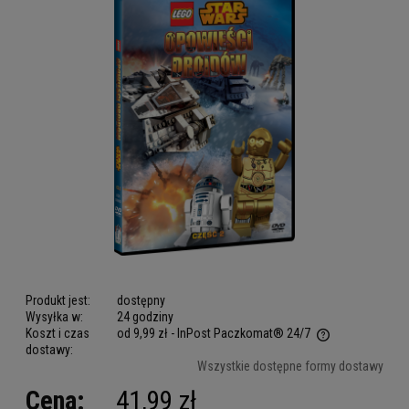
Produkt jest:
dostępny
Wysyłka w:
24 godziny
Koszt i czas
od 9,99 zł
- InPost Paczkomat® 24/7
dostawy:
Cena nie zawiera ewentualnych kosztów płatności
Wszystkie dostępne formy dostawy
Cena:
41,99 zł