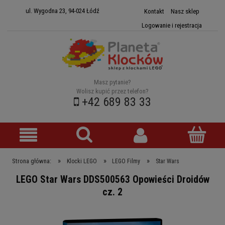
ul. Wygodna 23, 94-024 Łódź
Kontakt
Nasz sklep
Logowanie i rejestracja
Masz pytanie?
Wolisz kupić przez telefon?
+42 689 83 33
»
»
»
Strona główna:
Klocki LEGO
LEGO Filmy
Star Wars
LEGO Star Wars DDS500563 Opowieści Droidów
cz. 2