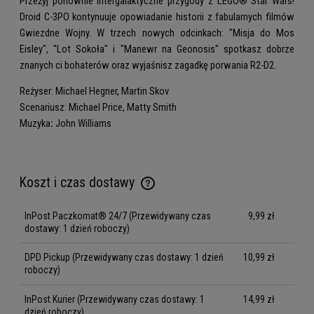
Przeżyj ponownie intergalaktyczne przygody z LEGO® Star Wars!
Droid C-3PO kontynuuje opowiadanie historii z fabularnych filmów
Gwiezdne Wojny. W trzech nowych odcinkach: "Misja do Mos
Eisley", "Lot Sokoła" i "Manewr na Geonosis" spotkasz dobrze
znanych ci bohaterów oraz wyjaśnisz zagadkę porwania R2-D2.
Reżyser: Michael Hegner, Martin Skov
Scenariusz: Michael Price, Matty Smith
Muzyka
:
John Williams
Koszt i czas dostawy
Cena nie zawiera ewentualnych kosztów płatności
InPost Paczkomat® 24/7
(Przewidywany czas
9,99 zł
dostawy: 1 dzień roboczy)
DPD Pickup
(Przewidywany czas dostawy: 1 dzień
10,99 zł
roboczy)
InPost Kurier
(Przewidywany czas dostawy: 1
14,99 zł
dzień roboczy)