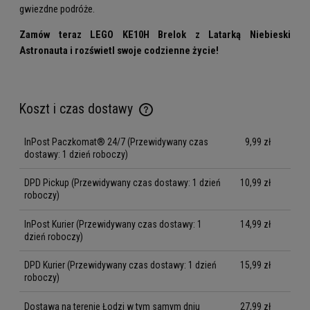
gwiezdne podróże.
Zamów teraz LEGO KE10H Brelok z Latarką Niebieski
Astronauta i rozświetl swoje codzienne życie!
Koszt i czas dostawy
Cena nie zawiera ewentualnych kosztów płatności
InPost Paczkomat® 24/7
(Przewidywany czas
9,99 zł
dostawy: 1 dzień roboczy)
DPD Pickup
(Przewidywany czas dostawy: 1 dzień
10,99 zł
roboczy)
InPost Kurier
(Przewidywany czas dostawy: 1
14,99 zł
dzień roboczy)
DPD Kurier
(Przewidywany czas dostawy: 1 dzień
15,99 zł
roboczy)
Dostawa na terenie Łodzi w tym samym dniu
27,99 zł