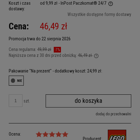
Koszt i czas
od 9,99 zł
- InPost Paczkomat® 24/7
dostawy:
Cena nie zawiera ewentualnych kosztów płatności
Wszystkie dostępne formy dostawy
Cena:
46,49 zł
Promocja trwa do 22 sierpnia 2026
Cena regularna:
49,99 zł
-7%
Najniższa cena z 30 dni przed obniżką:
46,49 zł
Jeżeli produkt jest sprz
dni, wyświetlana jest n
Pakowanie "Na prezent" - dodatkowy koszt: 24,99 zł:
kiedy produkt pojawił si
do koszyka
szt.
dodaj do przechowalni
Ocena:
Producent: