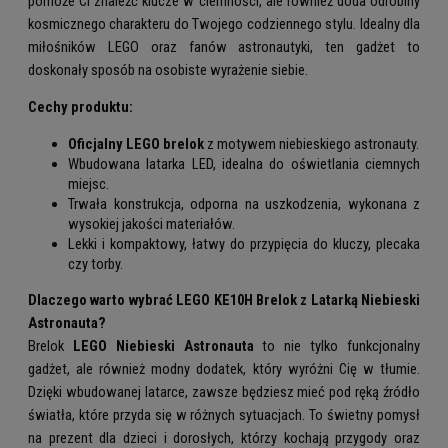
pomoże Ci znaleźć klucze w ciemności, ale również doda odrobiny
kosmicznego charakteru do Twojego codziennego stylu. Idealny dla
miłośników LEGO oraz fanów astronautyki, ten gadżet to
doskonały sposób na osobiste wyrażenie siebie.
Cechy produktu:
Oficjalny LEGO brelok
z motywem niebieskiego astronauty.
Wbudowana latarka LED, idealna do oświetlania ciemnych
miejsc.
Trwała konstrukcja, odporna na uszkodzenia, wykonana z
wysokiej jakości materiałów.
Lekki i kompaktowy, łatwy do przypięcia do kluczy, plecaka
czy torby.
Dlaczego warto wybrać LEGO KE10H Brelok z Latarką Niebieski
Astronauta?
Brelok
LEGO Niebieski Astronauta
to nie tylko funkcjonalny
gadżet, ale również modny dodatek, który wyróżni Cię w tłumie.
Dzięki wbudowanej latarce, zawsze będziesz mieć pod ręką źródło
światła, które przyda się w różnych sytuacjach. To świetny pomysł
na prezent dla dzieci i dorosłych, którzy kochają przygody oraz