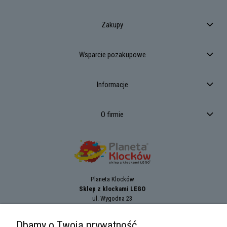
Zakupy
Wsparcie pozakupowe
Informacje
O firmie
Planeta Klocków
Sklep z klockami LEGO
ul. Wygodna 23
94-024
Łódź
tel.:
+42 689 83 33
Dbamy o Twoją prywatność