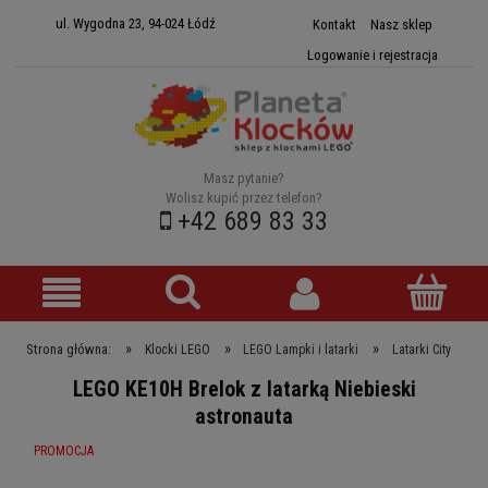
ul. Wygodna 23, 94-024 Łódź
Kontakt
Nasz sklep
Logowanie i rejestracja
Masz pytanie?
Wolisz kupić przez telefon?
+42 689 83 33
»
»
»
Strona główna:
Klocki LEGO
LEGO Lampki i latarki
Latarki City
LEGO KE10H Brelok z latarką Niebieski
astronauta
PROMOCJA