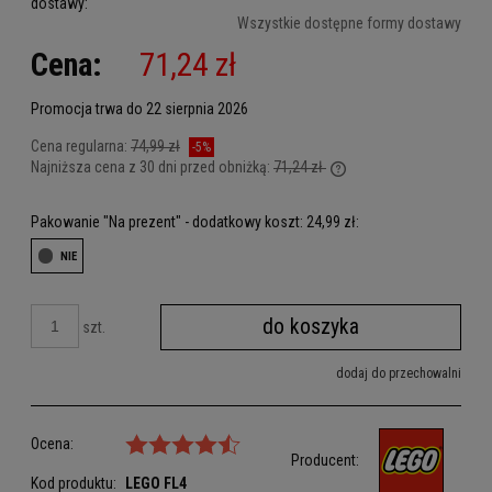
dostawy:
Cena nie zawiera ewentualnych kosztów płatności
Wszystkie dostępne formy dostawy
Cena:
71,24 zł
Promocja trwa do 22 sierpnia 2026
Cena regularna:
74,99 zł
-5%
Najniższa cena z 30 dni przed obniżką:
71,24 zł
Jeżeli produkt jest sprz
dni, wyświetlana jest n
Pakowanie "Na prezent" - dodatkowy koszt: 24,99 zł:
kiedy produkt pojawił si
do koszyka
szt.
dodaj do przechowalni
Ocena:
Producent:
Kod produktu:
LEGO
FL4