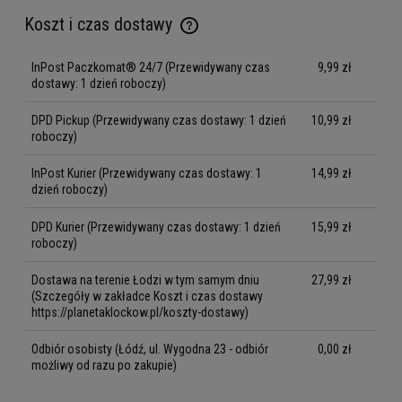
Koszt i czas dostawy
Cena nie zawiera ewentualnych kosztów płatności
InPost Paczkomat® 24/7
(Przewidywany czas
9,99 zł
dostawy: 1 dzień roboczy)
DPD Pickup
(Przewidywany czas dostawy: 1 dzień
10,99 zł
roboczy)
InPost Kurier
(Przewidywany czas dostawy: 1
14,99 zł
dzień roboczy)
DPD Kurier
(Przewidywany czas dostawy: 1 dzień
15,99 zł
roboczy)
Dostawa na terenie Łodzi w tym samym dniu
27,99 zł
(Szczegóły w zakładce Koszt i czas dostawy
https://planetaklockow.pl/koszty-dostawy)
Odbiór osobisty
(Łódź, ul. Wygodna 23 - odbiór
0,00 zł
możliwy od razu po zakupie)