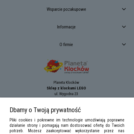
Wsparcie pozakupowe
Informacje
O firmie
Planeta Klocków
Sklep z klockami LEGO
ul. Wygodna 23
94-024
Łódź
tel.:
+42 689 83 33
Dbamy o Twoją prywatność
e-mail:
sklep@planetaklockow.pl
Pliki cookies i pokrewne im technologie umożliwiają poprawne
działanie strony i pomagają nam dostosować ofertę do Twoich
potrzeb. Możesz zaakceptować wykorzystanie przez nas