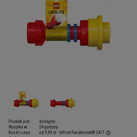
Produkt jest:
dostępny
Wysyłka w:
24 godziny
Koszt i czas
od 9,99 zł
- InPost Paczkomat® 24/7