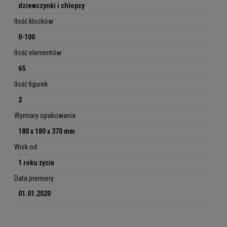
dziewczynki i chłopcy
Ilość klocków
0-100
Ilość elementów
65
Ilość figurek
2
Wymiary opakowania
180 x 180 x 370 mm
Wiek od
1 roku życia
Data premiery
01.01.2020