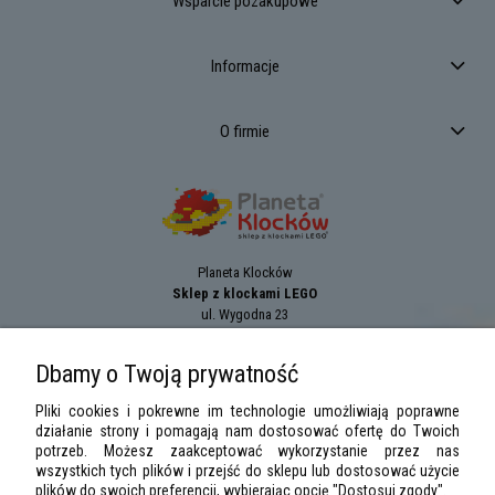
Wsparcie pozakupowe
Informacje
O firmie
Planeta Klocków
Sklep z klockami LEGO
ul. Wygodna 23
94-024
Łódź
tel.:
+42 689 83 33
Dbamy o Twoją prywatność
e-mail:
sklep@planetaklockow.pl
Pliki cookies i pokrewne im technologie umożliwiają poprawne
działanie strony i pomagają nam dostosować ofertę do Twoich
potrzeb. Możesz zaakceptować wykorzystanie przez nas
wszystkich tych plików i przejść do sklepu lub dostosować użycie
plików do swoich preferencji, wybierając opcję "Dostosuj zgody".