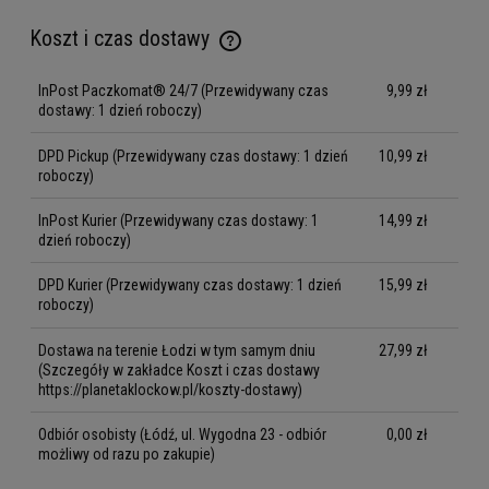
Koszt i czas dostawy
Cena nie zawiera ewentualnych kosztów płatności
InPost Paczkomat® 24/7
(Przewidywany czas
9,99 zł
dostawy: 1 dzień roboczy)
DPD Pickup
(Przewidywany czas dostawy: 1 dzień
10,99 zł
roboczy)
InPost Kurier
(Przewidywany czas dostawy: 1
14,99 zł
dzień roboczy)
DPD Kurier
(Przewidywany czas dostawy: 1 dzień
15,99 zł
roboczy)
Dostawa na terenie Łodzi w tym samym dniu
27,99 zł
(Szczegóły w zakładce Koszt i czas dostawy
https://planetaklockow.pl/koszty-dostawy)
Odbiór osobisty
(Łódź, ul. Wygodna 23 - odbiór
0,00 zł
możliwy od razu po zakupie)