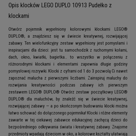
Opis klocków LEGO DUPLO 10913 Pudełko z
klockami
Otwórz pojemnik wypełniony kolorowymi klockami LEGO®
DUPLO®, a znajdziesz się w świecie kreatywnej, rozwijającej
zabawy. Ten wielofunkcyjny zestaw wypełniony jest pomysłami i
inspiracjami dla dzieci: jest tu samochodzik z ruchomymi kołami,
dach, okno, kwiatki, bagietka… to wszystko w połączeniu z
różnorodnymi klockami i elementami zapewnia długie godziny
pomysłowej rozrywki. Klocki z cyframi od 1 do 3 pozwolą Ci nawet
zapoznać malucha z pierwszymi liczbami. Zainspiruj maluchy do
rozwijania kreatywności podczas zabawy ich pierwszym
zestawem LEGO® DUPLO® Otwórz zestaw początkowy LEGO®
DUPLO® dla maluchów, by znaleźć się w świecie kreatywnej,
rozwijającej zabawy — a po skończonym budowaniu klocki można
łatwo schować do dołączonego pojemnika! Klocki i różne elementy
zawarte w tej ciekawej zabawce edukacyjnej zachęcą dzieci do
bezpośredniego odkrywania świata i kreatywnej zabawy. Znajome
przedmioty wpadają dzieciom w oko, a kolorowe kształty ułatwiają