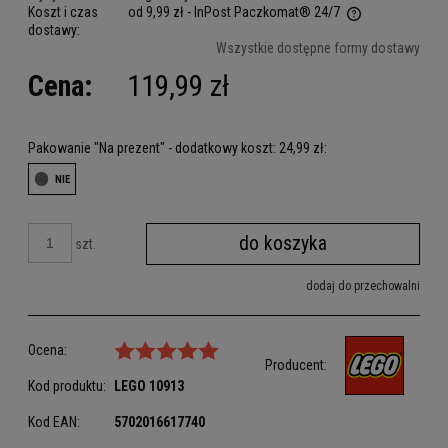
Koszt i czas
od 9,99 zł
- InPost Paczkomat® 24/7
dostawy:
Cena nie zawiera ewentualnych kosztów płatności
Wszystkie dostępne formy dostawy
Cena:
119,99 zł
Pakowanie "Na prezent" - dodatkowy koszt: 24,99 zł:
do koszyka
szt.
dodaj do przechowalni
Ocena:
Producent:
Kod produktu:
LEGO
10913
Kod EAN:
5702016617740