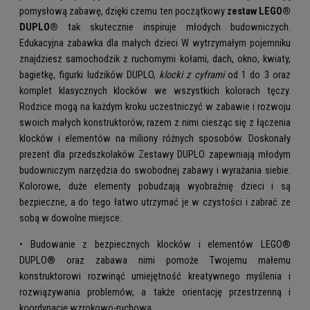
pomysłową zabawę, dzięki czemu ten początkowy
zestaw LEGO®
DUPLO®
tak skutecznie inspiruje młodych budowniczych.
Edukacyjna zabawka dla małych dzieci W wytrzymałym pojemniku
znajdziesz samochodzik z ruchomymi kołami, dach, okno, kwiaty,
bagietkę, figurki ludzików DUPLO,
klocki z cyframi
od 1 do 3 oraz
komplet klasycznych klocków we wszystkich kolorach tęczy.
Rodzice mogą na każdym kroku uczestniczyć w zabawie i rozwoju
swoich małych konstruktorów, razem z nimi ciesząc się z łączenia
klocków i elementów na miliony różnych sposobów. Doskonały
prezent dla przedszkolaków Zestawy DUPLO zapewniają młodym
budowniczym narzędzia do swobodnej zabawy i wyrażania siebie.
Kolorowe, duże elementy pobudzają wyobraźnię dzieci i są
bezpieczne, a do tego łatwo utrzymać je w czystości i zabrać ze
sobą w dowolne miejsce.
• Budowanie z bezpiecznych klocków i elementów LEGO®
DUPLO® oraz zabawa nimi pomoże Twojemu małemu
konstruktorowi rozwinąć umiejętność kreatywnego myślenia i
rozwiązywania problemów, a także orientację przestrzenną i
koordynację wzrokowo-ruchową.