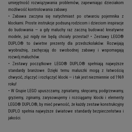
umiejętność rozwiązywania problemów, zapewniając dzieciakom
możliwość kontrolowania zabawy.
• Zabawa zaczyna się natychmiast po otwarciu pojemnika z
klockami. Proste instrukcje podsuną rodzicom i dzieciom inspiracje
do budowania — a gdy maluchy raz zaczną budować kreatywne
modele, już nigdy nie będą chciały przestać! • Zestawy LEGO®
DUPLO® to świetne prezenty dla przedszkolaków. Rozwijają
wyobraźnię, zachęcają do swobodnej zabawy i wspomagają
rozwój maluchów.
• Zestawy początkowe LEGO® DUPLO® spełniają najwyższe
standardy branżowe. Dzięki temu maluszki mogą z łatwością
chwycić, złączyć i rozłączyć klocki — i tak jest niezmiennie od 1969
roku!
• W Grupie LEGO upuszczamy, zgniatamy, skręcamy, podgrzewamy,
gryziemy, zginamy, zarysowujemy i rozciągamy klocki i elementy
LEGO® DUPLO®, by mieć pewność, że każdy zestaw konstrukcyjny
DUPLO spełnia najwyższe światowe standardy bezpieczeństwa i
jakości.