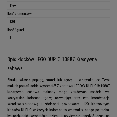
1½+
Ilość elementów
120
Ilość figurek
1
Opis klocków LEGO DUPLO 10887 Kreatywna
zabawa
Zbuduj własną papugę, statek lub tęczę — wszystko, co Twój
maluch potrafi sobie wyobrazić! Z zestawu LEGO® DUPLO® 10887
Kreatywna zabawa maluchy mogą zbudować modele we
wszystkich kolorach tęczy, rozwijając przy tym koordynację
wzrokowo-ruchową i zdolności poznawcze. 120 klasycznych
klocków DUPLO w żywych kolorach to wszystko, czego potrzeba,
by rozbudzić wyobraźnię dzieci i przyjemnie spędzić czas na