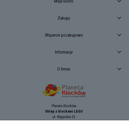
Moje konto
Zakupy
Wsparcie pozakupowe
Informacje
O firmie
Planeta Klocków
Sklep z klockami LEGO
ul. Wygodna 23
94-024
Łódź
tel.:
+42 689 83 33