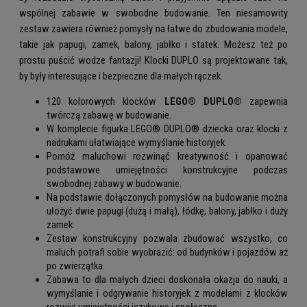
wspólnej zabawie w swobodne budowanie. Ten niesamowity
zestaw zawiera również pomysły na łatwe do zbudowania modele,
takie jak papugi, zamek, balony, jabłko i statek. Możesz też po
prostu puścić wodze fantazji! Klocki DUPLO są projektowane tak,
by były interesujące i bezpieczne dla małych rączek.
120 kolorowych klocków
LEGO® DUPLO®
zapewnia
twórczą zabawę w budowanie.
W komplecie figurka LEGO® DUPLO® dziecka oraz klocki z
nadrukami ułatwiające wymyślanie historyjek.
Pomóż maluchowi rozwinąć kreatywność i opanować
podstawowe umiejętności konstrukcyjne podczas
swobodnej zabawy w budowanie.
Na podstawie dołączonych pomysłów na budowanie można
ułożyć dwie papugi (dużą i małą), łódkę, balony, jabłko i duży
zamek.
Zestaw konstrukcyjny pozwala zbudować wszystko, co
maluch potrafi sobie wyobrazić: od budynków i pojazdów aż
po zwierzątka.
Zabawa to dla małych dzieci doskonała okazja do nauki, a
wymyślanie i odgrywanie historyjek z modelami z klocków
rozwija umiejętności językowe i społeczne.