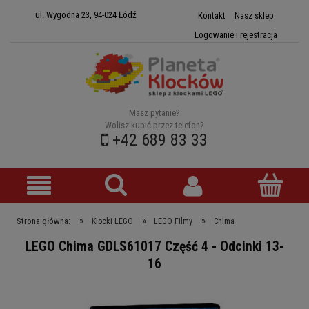
ul. Wygodna 23, 94-024 Łódź
Kontakt
Nasz sklep
Logowanie i rejestracja
Masz pytanie?
Wolisz kupić przez telefon?
+42 689 83 33
»
»
»
Strona główna:
Klocki LEGO
LEGO Filmy
Chima
LEGO Chima GDLS61017 Część 4 - Odcinki 13-
16