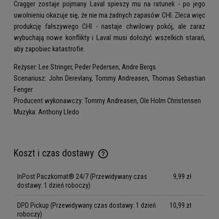
Cragger zostaje pojmany Laval spieszy mu na ratunek - po jego
uwolnieniu okazuje się, że nie ma żadnych zapasów CHI. Zleca więc
produkcję fałszywego CHI - nastaje chwilowy pokój, ale zaraz
wybuchają nowe konflikty i Laval musi dołożyć wszelkich starań,
aby zapobiec katastrofie.
Reżyser: Lee Stringer, Peder Pedersen, Andre Bergs
Scenariusz: John Derevlany, Tommy Andreasen, Thomas Sebastian
Fenger
Producent wykonawczy: Tommy Andreasen, Ole Holm Christensen
Muzyka: Anthony Lledo
Koszt i czas dostawy
Cena nie zawiera ewentualnych kosztów płatności
InPost Paczkomat® 24/7
(Przewidywany czas
9,99 zł
dostawy: 1 dzień roboczy)
DPD Pickup
(Przewidywany czas dostawy: 1 dzień
10,99 zł
roboczy)