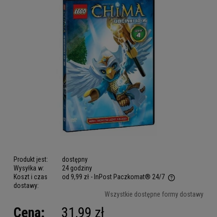
Produkt jest:
dostępny
Wysyłka w:
24 godziny
Koszt i czas
od 9,99 zł
- InPost Paczkomat® 24/7
dostawy:
Cena nie zawiera ewentualnych kosztów płatności
Wszystkie dostępne formy dostawy
Cena:
31,99 zł