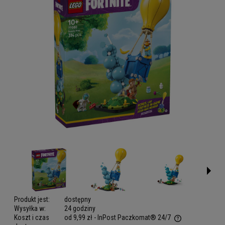
Produkt jest:
dostępny
Wysyłka w:
24 godziny
Koszt i czas
od 9,99 zł
- InPost Paczkomat® 24/7