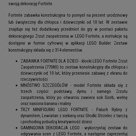
swoją dekorację Fortnite.
Fortnite zabawka konstrukcyjna to pomysł na prezent urodzinowy
lub świąteczny dla chłopca i dziewczynki od 10 lat. W zestawie
znajduje się też dodatkowy przedmiot do gry w postaci pakietu
dekoracyjnego Zrzut zaopatrzenia w LEGO Fortnite, a instrukcje są
dostępne w formie cyfrowej w aplikacji LEGO Builder. Zestaw
konstrukcyjny składa się z 314 elementów.
ZABAWKA FORTNITE DLA DZIECI - klocki LEGO Fortnite Zrzut
Zaopatrzenia (77080) to zestaw konstrukcyjny dla chłopca i
dziewczynki od 10 lat, który przeniesie zabawę z ekranu do
rzeczywistości
MNÓSTWO SZCZEGÓŁÓW - model Fortnite składa się z
trzech części: podstawy, dymu i samego Zrzutu
zaopatrzenia, który po otwarciu zawiera sok Siorb, wełnę
oraz nasiona banana i maliny
TRZY MINIFIGURKI LEGO FORTNITE - Paluch Rybny z
dynamitem, Lewiatan z siekierą oraz Słodki Strzelec z tarczą
i pochodnią pobudzą kreatywność dzieci
GAMINGOWA DEKORACJA LEGO - wykorzystaj zestaw do
odgrywania scen z LEGO Fortnite, a następnie zaprezentuj