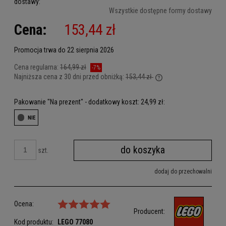
dostawy:
Cena nie zawiera ewentualnych kosztów płatności
Wszystkie dostępne formy dostawy
Cena:
153,44 zł
Promocja trwa do 22 sierpnia 2026
Cena regularna:
164,99 zł
-7%
Najniższa cena z 30 dni przed obniżką:
153,44 zł
Jeżeli produkt jest sp
dni, wyświetlana jest 
Pakowanie "Na prezent" - dodatkowy koszt: 24,99 zł:
kiedy produkt pojawił 
do koszyka
szt.
dodaj do przechowalni
Ocena:
Producent:
Kod produktu:
LEGO
77080