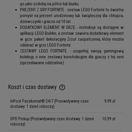
go jako ozdobę na półce lub biurku
PREZENT Z GRY FORTNITE - zestaw LEGO Fortnite to świetny
pomysł na prezent urodzinowy lub świąteczny dla chłopca,
dziewczynki i gracza od 10 lat
DODATKOWY ELEMENT W GRZE - instrukcje są dostępne w
aplikacji LEGO Builder, a zestaw zawiera dodatkowy element
w grze: pakiet dekoracyjny Zrzut zaopatrzenia, który można
odebrać w grze LEGO Fortnite
ZESTAWY LEGO FORTNITE - uzupełnij swoją gamingową
kolekcję o inne zestawy konstrukcyjne dla graczy z tej serii
(sprzedawane oddzielnie)
Koszt i czas dostawy
Cena nie zawiera ewentualnych kosztów płatności
InPost Paczkomat® 24/7
(Przewidywany czas
9,99 zł
dostawy: 1 dzień roboczy)
DPD Pickup
(Przewidywany czas dostawy: 1 dzień
10,99 zł
roboczy)