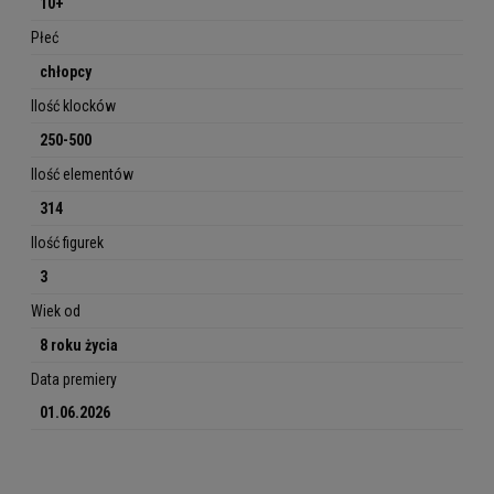
10+
Płeć
chłopcy
Ilość klocków
250-500
Ilość elementów
314
Ilość figurek
3
Wiek od
8 roku życia
Data premiery
01.06.2026