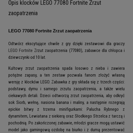
Opis klocków LEGO 77080 Fortnite Zrzut
zaopatrzenia
LEGO 77080 Fortnite Zrzut zaopatrzenia
Odtwórz ekscytujące chwile z gry dzięki zestawowi dla graczy
LEGO Fortnite
Zrzut zaopatrzenia (77080), zabawce dla chłopca i
dziewczynki od 10 lat.
Kultowy zrzut zaopatrzenia spada losowo z nieba i zawiera
potężne zapasy, a ten zestaw pozwala fanom złożyć własną
wersję z klocków LEGO. Zabawka z gry składa się z trzech części:
podstawy, dymu i samego zrzutu zaopatrzenia, a także wielu
ciekawych detali. Dzieci odtworzą zrzut zaopatrzenia, aby odkryć
sok Siorb, wełnę, nasiona banana i maliny, a następnie rozegrają
epickie bitwy z trzema minifigurkami: Palucha Rybnego z
dynamitem, Lewiatana z siekierą oraz Słodkiego Strzelca z tarczą i
pochodnią. Po zakończonej zabawie, młodzi gracze mogą ustawić
model jako gamingową ozdobę na biurko i z dumą prezentować