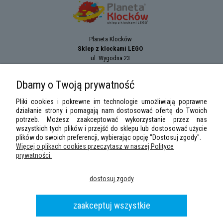
Planeta Klocków
Sklep z klockami LEGO
ul. Wygodna 23
94-024
Łódź
tel.:
+42 689 83 33
Dbamy o Twoją prywatność
e-mail:
sklep@planetaklockow.pl
Pliki cookies i pokrewne im technologie umożliwiają poprawne
działanie strony i pomagają nam dostosować ofertę do Twoich
potrzeb. Możesz zaakceptować wykorzystanie przez nas
wszystkich tych plików i przejść do sklepu lub dostosować użycie
plików do swoich preferencji, wybierając opcję "Dostosuj zgody".
Więcej o plikach cookies przeczytasz w naszej Polityce
prywatności.
LEGO Minifigures
,
LEGO Star Wars
,
DUPLO
,
City
,
Classic
,
Friends
,
Creator
,
dostosuj zgody
Speed Champions
,
Technic
,
LEGO Ninjago
,
Minifigures, Harry Potter
are
trademarks of the
LEGO
Group. ©2026 the LEGO Group.
Wszelkie prawa zastrzeżone
|
Sklep z klockami LEGO
planetaklockow.pl
|
2013 -
zaakceptuj wszystkie
2026
Wdrożenie Agencja Interaktywna DesignOrka
|
Sklep internetowy Shoper.pl