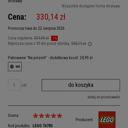
dostawy:
Cena nie zawiera ewentualnych kosztów płatności
Wszystkie dostępne formy dostawy
Cena:
330,14 zł
Promocja trwa do 22 sierpnia 2026
Cena regularna:
354,99 zł
-7%
Najniższa cena z 30 dni przed obniżką:
330,14 zł
Jeżeli produkt jest sp
dni, wyświetlana jest 
Pakowanie "Na prezent" - dodatkowy koszt: 24,99 zł:
kiedy produkt pojawił 
do koszyka
szt.
dodaj do przechowalni
Ocena:
Producent:
Kod produktu:
LEGO
76785