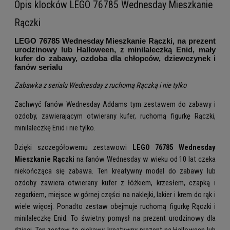
Opis klocków LEGO 76785 Wednesday Mieszkanie
Rączki
LEGO 76785 Wednesday Mieszkanie Rączki
, na prezent
urodzinowy lub Halloween, z minilaleczką Enid, mały
kufer do zabawy, ozdoba dla chłopców, dziewczynek i
fanów serialu
Zabawka z serialu Wednesday z ruchomą Rączką i nie tylko
Zachwyć fanów Wednesday Addams tym zestawem do zabawy i
ozdoby, zawierającym otwierany kufer, ruchomą figurkę Rączki,
minilaleczkę Enid i nie tylko.
Dzięki szczegółowemu zestawowi
LEGO 76785 Wednesday
Mieszkanie Rączki
na fanów Wednesday w wieku od 10 lat czeka
niekończąca się zabawa. Ten kreatywny model do zabawy lub
ozdoby zawiera otwierany kufer z łóżkiem, krzesłem, czapką i
zegarkiem, miejsce w górnej części na naklejki, lakier i krem do rąk i
wiele więcej. Ponadto zestaw obejmuje ruchomą figurkę Rączki i
minilaleczkę Enid. To świetny pomysł na prezent urodzinowy dla