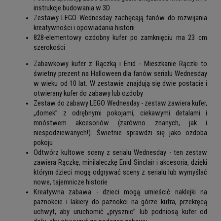
instrukcje budowania w 3D
Zestawy LEGO Wednesday zachęcają fanów do rozwijania
kreatywności i opowiadania historii
828-elementowy ozdobny kufer po zamknięciu ma 23 cm
szerokości
Zabawkowy kufer z Rączką i Enid - Mieszkanie Rączki to
świetny prezent na Halloween dla fanów serialu Wednesday
w wieku od 10 lat. W zestawie znajdują się dwie postacie i
otwierany kufer do zabawy lub ozdoby
Zestaw do zabawy LEGO Wednesday - zestaw zawiera kufer,
„domek” z odrębnymi pokojami, ciekawymi detalami i
mnóstwem akcesoriów (zarówno znanych, jak i
niespodziewanych!). Świetnie sprawdzi się jako ozdoba
pokoju
Odtwórz kultowe sceny z serialu Wednesday - ten zestaw
zawiera Rączkę, minilaleczkę Enid Sinclair i akcesoria, dzięki
którym dzieci mogą odgrywać sceny z serialu lub wymyślać
nowe, tajemnicze historie
Kreatywna zabawa - dzieci mogą umieścić naklejki na
paznokcie i lakiery do paznokci na górze kufra, przekręcą
uchwyt, aby uruchomić „prysznic” lub podniosą kufer od