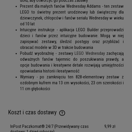
dołu, aby otworzyć go podczas zabawy
Prezent dla małych fanów Wednesday Addams - ten zestaw
LEGO to świetny prezent urodzinowy lub świąteczny dla
dziewczynek, chłopców i fanów serialu Wednesday w wieku
od 10 lat
Intuicyjne instrukcje - aplikacja LEGO Builder przeprowadzi
dzieci i fanów przez intuicyjne budowanie. Mogą w niej
zapisywać zestawy, śledzić postępy oraz przybliżać i
obracać modele w 3D w trakcie budowania
Pobudź wyobraźnię - zestawy
LEGO Wednesday
zachęcają
odważnych fanów tajemnic do poszukiwania prawdy, a
opcje budowania i kreatywne detale rozwijają umiejętności
opowiadania historii i kreatywność
Wymiary - po zamknięciu ten 828-elementowy zestaw z
ozdobnym kufrem ma 13 cm wysokości, 23 cm szerokości i
11 cm głębokości
Koszt i czas dostawy
Cena nie zawiera ewentualnych kosztów płatności
InPost Paczkomat® 24/7
(Przewidywany czas
9,99 zł
dostawy: 1 dzień roboczy)