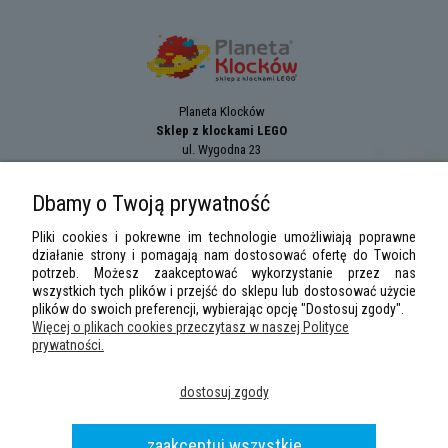
Planeta Klocków
Sklep z klockami LEGO
ul. Wygodna 23
94-024
Łódź
tel.:
+42 689 83 33
Dbamy o Twoją prywatność
e-mail:
sklep@planetaklockow.pl
Pliki cookies i pokrewne im technologie umożliwiają poprawne
działanie strony i pomagają nam dostosować ofertę do Twoich
potrzeb. Możesz zaakceptować wykorzystanie przez nas
wszystkich tych plików i przejść do sklepu lub dostosować użycie
plików do swoich preferencji, wybierając opcję "Dostosuj zgody".
Więcej o plikach cookies przeczytasz w naszej Polityce
prywatności.
LEGO Minifigures
,
LEGO Star Wars
,
DUPLO
,
City
,
Classic
,
Friends
,
Creator
,
dostosuj zgody
Speed Champions
,
Technic
,
LEGO Ninjago
,
Minifigures, Harry Potter
are
trademarks of the
LEGO
Group. ©2026 the LEGO Group.
Wszelkie prawa zastrzeżone
|
Sklep z klockami LEGO
planetaklockow.pl
|
2013 -
zaakceptuj wszystkie
2026