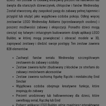
dzieci. Ten zestaw to ciekawy, kreatywny prezent na Halloween lub
święta dla starszych dziewczynek, chłopców i fanów Wednesday.
Został stworzony, aby zaspokoić pasję do zabawy pełnej tajemnic i
przygód lub służyć jako wyjątkowa ozdoba pokoju. Odkryj więcej
zestawów LEGO Wednesday Addams (sprzedawanych osobno) i
poszerz możliwości zabawy i ekspozycji. Ponadto dzieci mogą
cieszyć się łatwym i intuicyjnym budowaniem dzięki aplikacji LEGO
Builder, w której mogą powiększać i obracać modele w 3D,
zapisywać zestawy i śledzić swoje postępy. Ten zestaw zawiera
828 elementów.
Zachwyć fanów serialu Wednesday szczegółowym
zestawem do zabawy i ozdoby
Zestaw zawiera kufer zbudowany z klocków ze strefami do
zabawy i mnóstwem akcesoriów
Zestaw zawiera ruchomą figurkę Rączki i minilaleczkę Enid
Sinclair
Wyjątkowa ozdoba obejmuje kreatywne funkcje, które
inspirują do zabawy
Prezent urodzinowy lub halloweenowy dla dzieci, które
uwielbiają serial, Rączkę lub Enid
Pobierz aplikację LEGO Builder, gdzie znajdziesz interaktywne