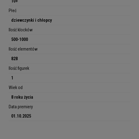
10+
Płeć
dziewczynki i chłopcy
Ilość klocków
500-1000
Ilość elementów
828
Ilość figurek
1
Wiek od
8 roku życia
Data premiery
01.10.2025