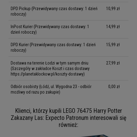
DPD Pickup
(Przewidywany czas dostawy: 1 dzień
10,99 zł
roboczy)
InPost Kurier
(Przewidywany czas dostawy: 1
14,99 zł
dzień roboczy)
DPD Kurier
(Przewidywany czas dostawy: 1 dzień
15,99 zł
roboczy)
Dostawa na terenie Łodzi w tym samym dniu
27,99 zł
(Szczegóły w zakładce Koszt i czas dostawy
https://planetaklockow.pl/koszty-dostawy)
Odbiór osobisty
(Łódź, ul. Wygodna 23 - odbiór
0,00 zł
możliwy od razu po zakupie)
Klienci, którzy kupili LEGO 76475 Harry Potter
Zakazany Las: Expecto Patronum interesowali się
również: