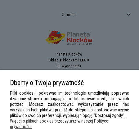
O firmie
Planeta Klocków
Sklep z klockami LEGO
ul. Wygodna 23
94-024
Łódź
tel.:
+42 689 83 33
Dbamy o Twoją prywatność
e-mail:
sklep@planetaklockow.pl
Pliki cookies i pokrewne im technologie umożliwiają poprawne
działanie strony i pomagają nam dostosować ofertę do Twoich
potrzeb. Możesz zaakceptować wykorzystanie przez nas
wszystkich tych plików i przejść do sklepu lub dostosować użycie
plików do swoich preferencji, wybierając opcję "Dostosuj zgody".
Więcej o plikach cookies przeczytasz w naszej Polityce
prywatności.
LEGO Minifigures
,
LEGO Star Wars
,
DUPLO
,
City
,
Classic
,
Friends
,
Creator
,