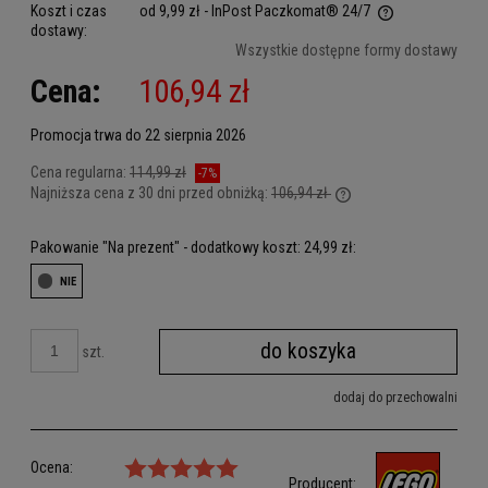
Koszt i czas
od 9,99 zł
- InPost Paczkomat® 24/7
dostawy:
Cena nie zawiera ewentualnych kosztów płatności
Wszystkie dostępne formy dostawy
Cena:
106,94 zł
Promocja trwa do 22 sierpnia 2026
Cena regularna:
114,99 zł
-7%
Najniższa cena z 30 dni przed obniżką:
106,94 zł
Jeżeli produkt jest sp
dni, wyświetlana jest 
Pakowanie "Na prezent" - dodatkowy koszt: 24,99 zł:
kiedy produkt pojawił 
do koszyka
szt.
dodaj do przechowalni
Ocena:
Producent: