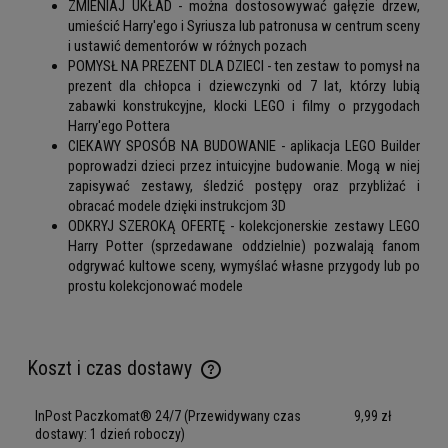
ZMIENIAJ UKŁAD - można dostosowywać gałęzie drzew,
umieścić Harry'ego i Syriusza lub patronusa w centrum sceny
i ustawić dementorów w różnych pozach
POMYSŁ NA PREZENT DLA DZIECI - ten zestaw to pomysł na
prezent dla chłopca i dziewczynki od 7 lat, którzy lubią
zabawki konstrukcyjne, klocki LEGO i filmy o przygodach
Harry'ego Pottera
CIEKAWY SPOSÓB NA BUDOWANIE - aplikacja LEGO Builder
poprowadzi dzieci przez intuicyjne budowanie. Mogą w niej
zapisywać zestawy, śledzić postępy oraz przybliżać i
obracać modele dzięki instrukcjom 3D
ODKRYJ SZEROKĄ OFERTĘ - kolekcjonerskie zestawy LEGO
Harry Potter (sprzedawane oddzielnie) pozwalają fanom
odgrywać kultowe sceny, wymyślać własne przygody lub po
prostu kolekcjonować modele
Koszt i czas dostawy
Cena nie zawiera ewentualnych kosztów płatności
InPost Paczkomat® 24/7
(Przewidywany czas
9,99 zł
dostawy: 1 dzień roboczy)