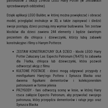
patronusów z okazji 25-lecia LEGO Harry Potter (w zestawach
sprzedawanych oddzielnie).
Dzięki aplikacji LEGO Builder, w której można powiększać i obracać
model, przeglądać instrukcje w 3D, a także zapisywać i śledzić
swoje postępy, dzieci poznają inny wymiar budowania. Ten zestaw
klocków dla dzieci zawiera 244 elementy i będzie świetnym
prezentem dla chłopca i dziewczynki, którzy lubią zabawki
konstrukcyjne i filmy o Harrym Potterze.
ZESTAW KONSTRUKCYJNY DLA DZIECI - klocki LEGO Harry
Potter Zakazany Las: Expecto Patronum (76475) to zabawka
dla 7-latka, chłopca lub dziewczynki, która pozwoli
odtworzyć akcję z filmu
KULTOWE POSTACIE - dzieci mogą odgrywać przygody z
minifigurkami Harry'ego Pottera i Syriusza Blacka oraz
dwiema figurkami dementorów i kolekcjonerskim
patronusem w formie jelenia
PRZYGODY - fani odtworzą scenę w lesie, w której Harry
rzuca zaklęcie Expecto Patronum, aby przywołać swojego
patronusa, który przepędza dementorów i ratuje jego oraz
Syriusza Blacka