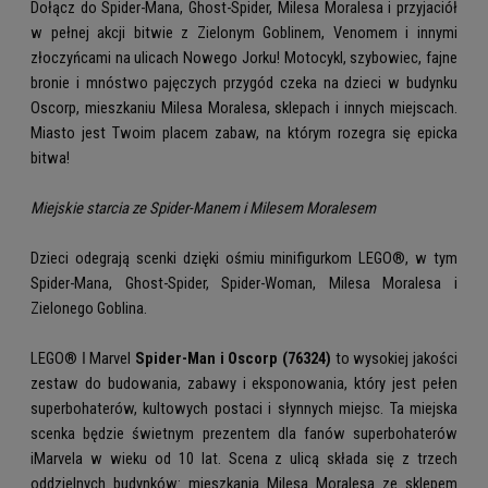
Dołącz do Spider-Mana, Ghost-Spider, Milesa Moralesa i przyjaciół
w pełnej akcji bitwie z Zielonym Goblinem, Venomem i innymi
złoczyńcami na ulicach Nowego Jorku! Motocykl, szybowiec, fajne
bronie i mnóstwo pajęczych przygód czeka na dzieci w budynku
Oscorp, mieszkaniu Milesa Moralesa, sklepach i innych miejscach.
Miasto jest Twoim placem zabaw, na którym rozegra się epicka
bitwa!
Miejskie starcia ze Spider-Manem i Milesem Moralesem
Dzieci odegrają scenki dzięki ośmiu minifigurkom LEGO®, w tym
Spider-Mana, Ghost-Spider, Spider-Woman, Milesa Moralesa i
Zielonego Goblina.
LEGO® ǀ Marvel
Spider-Man i Oscorp (76324)
to wysokiej jakości
zestaw do budowania, zabawy i eksponowania, który jest pełen
superbohaterów, kultowych postaci i słynnych miejsc. Ta miejska
scenka będzie świetnym prezentem dla fanów superbohaterów
iMarvela w wieku od 10 lat. Scena z ulicą składa się z trzech
oddzielnych budynków: mieszkania Milesa Moralesa ze sklepem