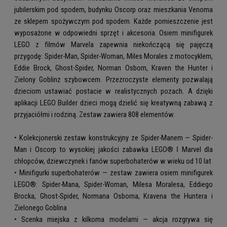
jubilerskim pod spodem, budynku Oscorp oraz mieszkania Venoma
ze sklepem spożywczym pod spodem. Każde pomieszczenie jest
wyposażone w odpowiedni sprzęt i akcesoria. Osiem minifigurek
LEGO z filmów Marvela zapewnia niekończącą się pajęczą
przygodę: Spider-Man, Spider-Woman, Miles Morales z motocyklem,
Eddie Brock, Ghost-Spider, Norman Osborn, Kraven the Hunter i
Zielony Goblinz szybowcem. Przezroczyste elementy pozwalają
dzieciom ustawiać postacie w realistycznych pozach. A dzięki
aplikacji LEGO Builder dzieci mogą dzielić się kreatywną zabawą z
przyjaciółmi i rodziną. Zestaw zawiera 808 elementów.
• Kolekcjonerski zestaw konstrukcyjny ze Spider-Manem — Spider-
Man i Oscorp to wysokiej jakości zabawka LEGO® ǀ Marvel dla
chłopców, dziewczynek i fanów superbohaterów w wieku od 10 lat
• Minifigurki superbohaterów — zestaw zawiera osiem minifigurek
LEGO®: Spider-Mana, Spider-Woman, Milesa Moralesa, Eddiego
Brocka, Ghost-Spider, Normana Osborna, Kravena the Huntera i
Zielonego Goblina
• Scenka miejska z kilkoma modelami — akcja rozgrywa się