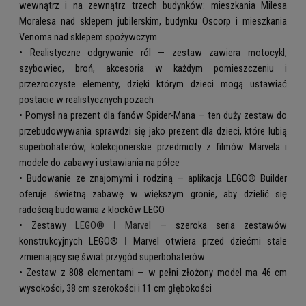
wewnątrz i na zewnątrz trzech budynków: mieszkania Milesa
Moralesa nad sklepem jubilerskim, budynku Oscorp i mieszkania
Venoma nad sklepem spożywczym
• Realistyczne odgrywanie ról — zestaw zawiera motocykl,
szybowiec, broń, akcesoria w każdym pomieszczeniu i
przezroczyste elementy, dzięki którym dzieci mogą ustawiać
postacie w realistycznych pozach
• Pomysł na prezent dla fanów Spider-Mana — ten duży zestaw do
przebudowywania sprawdzi się jako prezent dla dzieci, które lubią
superbohaterów, kolekcjonerskie przedmioty z filmów Marvela i
modele do zabawy i ustawiania na półce
• Budowanie ze znajomymi i rodziną — aplikacja LEGO® Builder
oferuje świetną zabawę w większym gronie, aby dzielić się
radością budowania z klocków LEGO
• Zestawy
LEGO® ǀ Marvel
— szeroka seria zestawów
konstrukcyjnych LEGO® ǀ Marvel otwiera przed dziećmi stale
zmieniający się świat przygód superbohaterów
• Zestaw z 808 elementami — w pełni złożony model ma 46 cm
wysokości, 38 cm szerokości i 11 cm głębokości