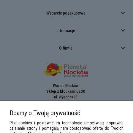
Wsparcie pozakupowe
Informacje
O firmie
Planeta Klocków
Sklep z klockami LEGO
ul. Wygodna 23
94-024
Łódź
tel.:
+42 689 83 33
Dbamy o Twoją prywatność
e-mail:
sklep@planetaklockow.pl
Pliki cookies i pokrewne im technologie umożliwiają poprawne
działanie strony i pomagają nam dostosować ofertę do Twoich