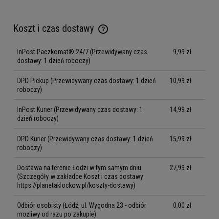
Koszt i czas dostawy
Cena nie zawiera ewentualnych kosztów płatności
InPost Paczkomat® 24/7
(Przewidywany czas
9,99 zł
dostawy: 1 dzień roboczy)
DPD Pickup
(Przewidywany czas dostawy: 1 dzień
10,99 zł
roboczy)
InPost Kurier
(Przewidywany czas dostawy: 1
14,99 zł
dzień roboczy)
DPD Kurier
(Przewidywany czas dostawy: 1 dzień
15,99 zł
roboczy)
Dostawa na terenie Łodzi w tym samym dniu
27,99 zł
(Szczegóły w zakładce Koszt i czas dostawy
https://planetaklockow.pl/koszty-dostawy)
Odbiór osobisty
(Łódź, ul. Wygodna 23 - odbiór
0,00 zł
możliwy od razu po zakupie)