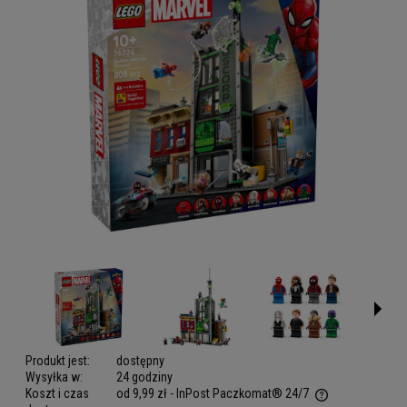
Produkt jest:
dostępny
Wysyłka w:
24 godziny
Koszt i czas
od 9,99 zł
- InPost Paczkomat® 24/7