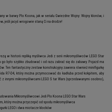
any w barwy Plo Koona, jak w serialu Gwiezdne Wojny: Wojny klonów, i
w, jeśli jacyś wrogowie staną Ci na drodze!
ą w historii repliką myśliwca Jedi z serii mikromyśliwców LEGO Star
 go było szybko zbudować i od razu zabrać się do zabawy. Pojazd ma
ków. Ten fantastyczny zestaw konstrukcyjny zawiera również minifigurkę
ida R7-D4, który można przymocować do kadłuba przed kokpitem, aby
zyć z innymi mikromyśliwcami LEGO S tar Wars (sprzedawanymi osobno),
budowania Mikromyśliwcowi Jedi Plo Koona LEGO Star Wars
ym, który można przyczepić od spodu mikromyśliwca
figurki LEGO i dwa miotacze klocków