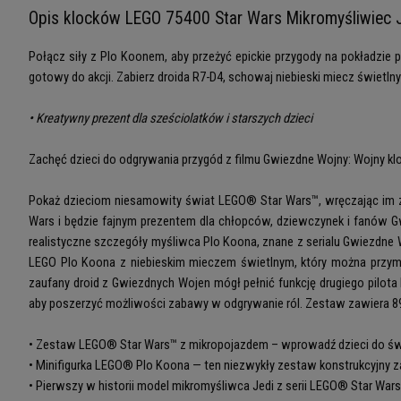
Opis klocków LEGO 75400 Star Wars Mikromyśliwiec 
Połącz siły z Plo Koonem, aby przeżyć epickie przygody na pokładzie
gotowy do akcji. Zabierz droida R7-D4, schowaj niebieski miecz świetlny
• Kreatywny prezent dla sześciolatków i starszych dzieci
Zachęć dzieci do odgrywania przygód z filmu Gwiezdne Wojny: Wojny k
Pokaż dzieciom niesamowity świat LEGO® Star Wars™, wręczając im ze
Wars i będzie fajnym prezentem dla chłopców, dziewczynek i fanów 
realistyczne szczegóły myśliwca Plo Koona, znane z serialu Gwiezdne W
LEGO Plo Koona z niebieskim mieczem świetlnym, który można przym
zaufany droid z Gwiezdnych Wojen mógł pełnić funkcję drugiego pilot
aby poszerzyć możliwości zabawy w odgrywanie ról. Zestaw zawiera 8
• Zestaw LEGO® Star Wars™ z mikropojazdem – wprowadź dzieci do świ
• Minifigurka LEGO® Plo Koona — ten niezwykły zestaw konstrukcyjny 
• Pierwszy w historii model mikromyśliwca Jedi z serii LEGO® Star War