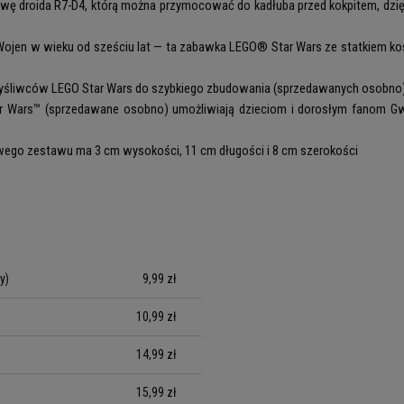
owę droida R7-D4, którą można przymocować do kadłuba przed kokpitem, dzi
Wojen w wieku od sześciu lat — ta zabawka LEGO® Star Wars ze statkiem k
kromyśliwców LEGO Star Wars do szybkiego zbudowania (sprzedawanych osobno)
 Wars™ (sprzedawane osobno) umożliwiają dzieciom i dorosłym fanom Gw
owego zestawu ma 3 cm wysokości, 11 cm długości i 8 cm szerokości
y)
9,99 zł
10,99 zł
14,99 zł
15,99 zł