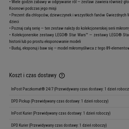
• Wiele godzin zabawy w odgrywanie ról — zestaw zawiera również gł
Koonowi podczas jego misji
• Prezent dla chłopców, dziewczynek i wszystkich fanów Gwiezdnych 
dzieci
• Poznaj całą serię — ten zestaw należy do kolekcjonerskiej serii mi
• Kolekcjonerskie zestawy LEGO® Star Wars™ — zestawy LEGO® Star
historii lub po prostu eksponowanie modeli
• Buduj, eksponuj i baw się — model mikromyśliwca z tego 89-element
Koszt i czas dostawy
InPost Paczkomat® 24/7
(Przewidywany czas dostawy: 1 dzień robocz
Cena nie zawiera ewentualnych kosztów
płatności
DPD Pickup
(Przewidywany czas dostawy: 1 dzień roboczy)
InPost Kurier
(Przewidywany czas dostawy: 1 dzień roboczy)
DPD Kurier
(Przewidywany czas dostawy: 1 dzień roboczy)