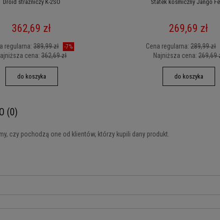
Droid strażniczy K-2SO
Statek kosmiczny Jango Fe
362,69 zł
269,69 zł
a regularna:
389,99 zł
Cena regularna:
289,99 zł
-7%
ajniższa cena:
362,69 zł
Najniższa cena:
269,69 
do koszyka
do koszyka
O (0)
y, czy pochodzą one od klientów, którzy kupili dany produkt.