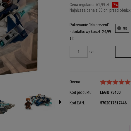
Cena regularna:
61,99 zł
-7%
Najniższa cena z 30 dni przed obniżk
Jeżeli produkt jest sprzedawany króc
Pakowanie "Na prezent"
dni, wyświetlana jest najniższa cena
- dodatkowy koszt: 24,99
kiedy produkt pojawił się w sprzedaż
zł:
szt.
Ocena:
Kod produktu:
LEGO
75400
Kod EAN:
5702017817446