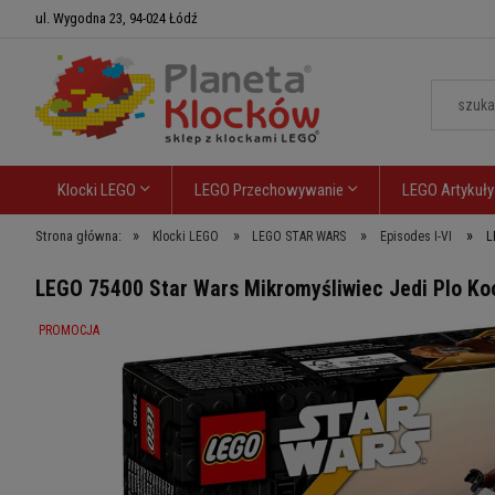
ul. Wygodna 23, 94-024 Łódź
Klocki LEGO
LEGO Przechowywanie
LEGO Artykuły
»
»
»
»
Strona główna:
Klocki LEGO
LEGO STAR WARS
Episodes I-VI
L
LEGO 75400 Star Wars Mikromyśliwiec Jedi Plo Ko
PROMOCJA