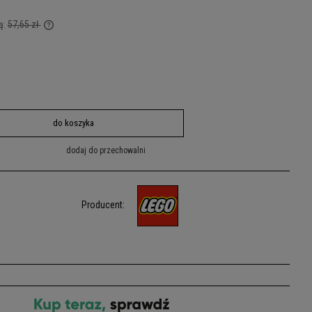
ą:
57,65 zł
ej niż 30
 od momentu,
y.
do koszyka
dodaj do przechowalni
Producent: