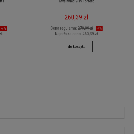
tta
Myśliwiec V-19 Torrent
260,39 zł
Cena regularna:
279,99 zł
-7%
-7%
zł
Najniższa cena:
260,39 zł
do koszyka