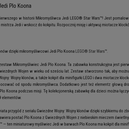
Jedi Plo Koona
 pierwszego w historii Mikromyśliwca Jedi LEGO® Star Wars™! Jest pomalow
 mistrza Jedi i wskocz do kokpitu. Rozpocznij misję i aktywuj miotacze klockó
lonów dzięki mikromyśliwcowi Jedi Plo Koona
LEGO® Star Wars
™.
staw Mikromyśliwiec Jedi Plo Koona. Ta zabawka konstrukcyjna jest pierwsz
Gwiezdnych Wojen w wieku od sześciu lat. Zestaw stworzono tak, aby można
ojny: Wojny klonów, a także kokpit dla minifigurki LEGO i dwa miotacze kloc
ocować od spodu mikromyśliwca. Dodatkowo jest też elementz głową dro
a Plo Koona podczas misji. Tę kolekcjonerską zabawkę dla dzieci można łąc
9 elementów.
ata przygód z serialu Gwiezdne Wojny: Wojny klonów dzięki szybkiemu do z
zawiera postać Plo Koona z Gwiezdnych Wojen z niebieskim mieczem świetln
s™ — ten miniaturowy myśliwiec Jedi w barwach Plo Koona ma kokpit dla mini