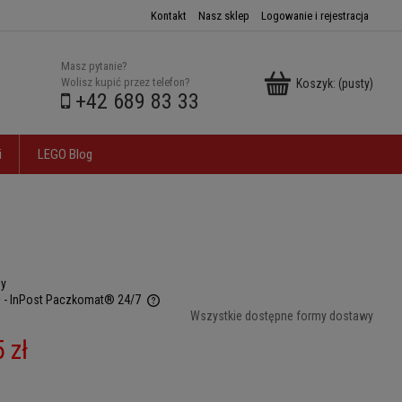
Kontakt
Nasz sklep
Logowanie i rejestracja
Masz pytanie?
Wolisz kupić przez telefon?
Koszyk:
(pusty)
+42 689 83 33
i
LEGO Blog
ny
ł
- InPost Paczkomat® 24/7
Wszystkie dostępne formy dostawy
 ewentualnych kosztów
 zł