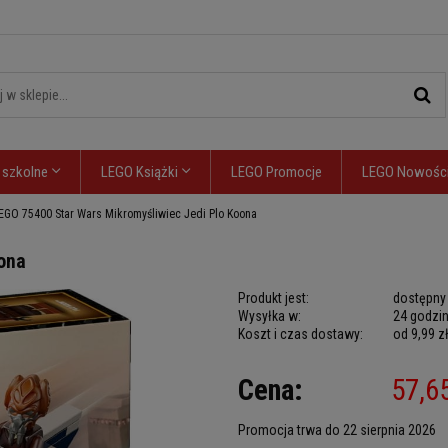
 szkolne
LEGO Książki
LEGO Promocje
LEGO Nowośc
EGO 75400 Star Wars Mikromyśliwiec Jedi Plo Koona
ona
Produkt jest:
dostępny
Wysyłka w:
24 godzi
Koszt i czas dostawy:
od 9,99 z
Cena nie zawiera
Cena:
57,65
płatności
Promocja trwa do 22 sierpnia 2026