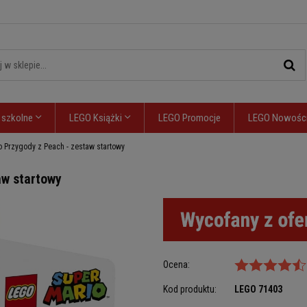
 szkolne
LEGO Książki
LEGO Promocje
LEGO Nowośc
 Przygody z Peach - zestaw startowy
aw startowy
Ocena:
Kod produktu:
LEGO
71403