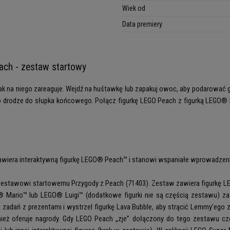
Wiek od
Data premiery
ach - zestaw startowy
k na niego zareaguje. Wejdź na huśtawkę lub zapakuj owoc, aby podarować go 
m po drodze do słupka końcowego. Połącz figurkę LEGO Peach z figurką LEG
zawiera interaktywną figurkę LEGO® Peach™ i stanowi wspaniałe wprowadzen
zestawowi startowemu Przygody z Peach (71403). Zestaw zawiera figurkę LEG
® Mario™ lub LEGO® Luigi™ (dodatkowe figurki nie są częścią zestawu) 
ań z prezentami i wystrzel figurkę Lava Bubble, aby strącić Lemmy’ego 
nież oferuje nagrody. Gdy LEGO Peach „zje” dołączony do tego zestawu c