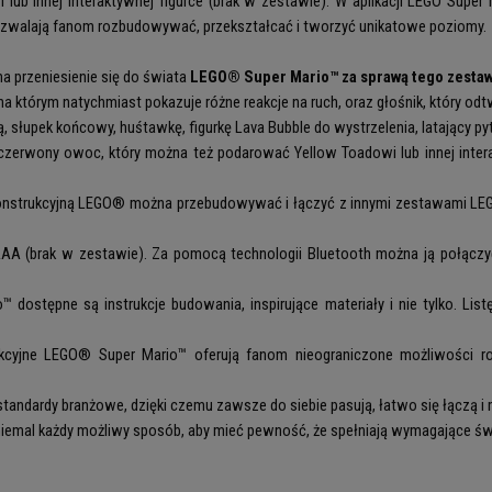
 innej interaktywnej figurce (brak w zestawie). W aplikacji LEGO Super 
pozwalają fanom rozbudowywać, przekształcać i tworzyć unikatowe poziomy.
a przeniesienie się do świata
LEGO® Super Mario™ za sprawą tego zestaw
a którym natychmiast pokazuje różne reakcje na ruch, oraz głośnik, który od
słupek końcowy, huśtawkę, figurkę Lava Bubble do wystrzelenia, latający pyt
wony owoc, który można też podarować Yellow Toadowi lub innej interakt
konstrukcyjną LEGO® można przebudowywać i łączyć z innymi zestawami LE
 (brak w zestawie). Za pomocą technologii Bluetooth można ją połączyć
 dostępne są instrukcje budowania, inspirujące materiały i nie tylko. Li
ukcyjne LEGO® Super Mario™ oferują fanom nieograniczone możliwości 
standardy branżowe, dzięki czemu zawsze do siebie pasują, łatwo się łączą i 
iemal każdy możliwy sposób, aby mieć pewność, że spełniają wymagające ś