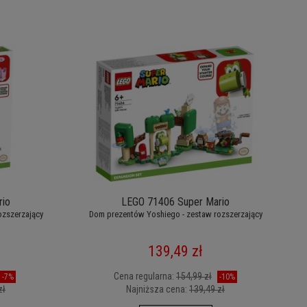
rio
LEGO 71406 Super Mario
ozszerzający
Dom prezentów Yoshiego - zestaw rozszerzający
139,49 zł
Cena regularna:
154,99 zł
-7%
-10%
zł
Najniższa cena:
139,49 zł