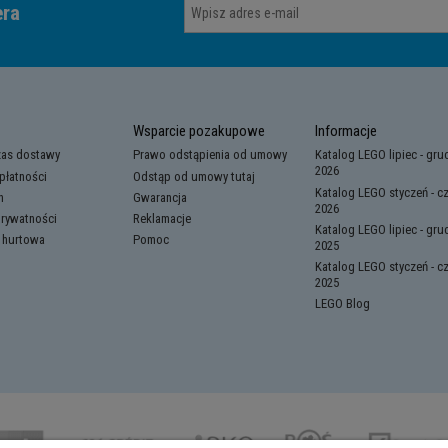
era
Wsparcie pozakupowe
Informacje
zas dostawy
Prawo odstąpienia od umowy
Katalog LEGO lipiec - gru
2026
płatności
Odstąp od umowy tutaj
Katalog LEGO styczeń - c
n
Gwarancja
2026
prywatności
Reklamacje
Katalog LEGO lipiec - gru
 hurtowa
Pomoc
2025
Katalog LEGO styczeń - c
2025
LEGO Blog