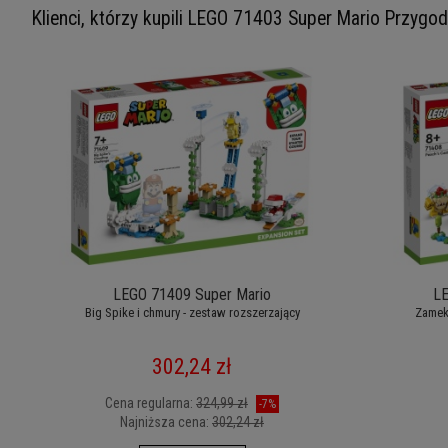
Klienci, którzy kupili LEGO 71403 Super Mario Przygod
LEGO 71409 Super Mario
LE
Big Spike i chmury - zestaw rozszerzający
Zamek
302,24 zł
Cena regularna:
324,99 zł
-7%
Najniższa cena:
302,24 zł