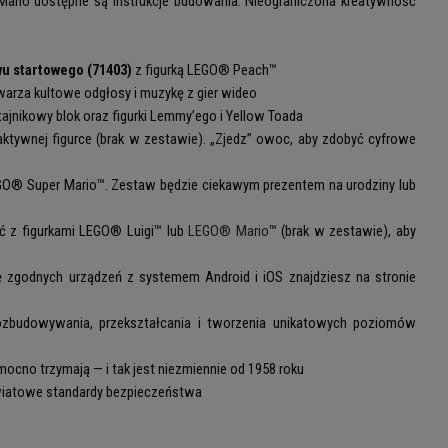
Mario dostępne są instrukcje budowania. Nieograniczona kreatywność
u startowego (71403)
z figurką LEGO® Peach™
twarza kultowe odgłosy i muzykę z gier wideo
ajnikowy blok oraz figurki Lemmy’ego i Yellow Toada
ywnej figurce (brak w zestawie). „Zjedz” owoc, aby zdobyć cyfrowe
GO® Super Mario™. Zestaw będzie ciekawym prezentem na urodziny lub
 z figurkami LEGO® Luigi™ lub
LEGO® Mario
™ (brak w zestawie), aby
stę zgodnych urządzeń z systemem Android i iOS znajdziesz na stronie
rozbudowywania, przekształcania i tworzenia unikatowych poziomów
mocno trzymają — i tak jest niezmiennie od 1958 roku
wiatowe standardy bezpieczeństwa