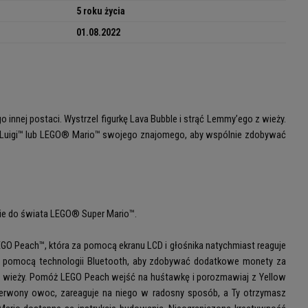
5 roku życia
01.08.2022
innej postaci. Wystrzel figurkę Lava Bubble i strąć Lemmy’ego z wieży.
O® Luigi™ lub LEGO® Mario™ swojego znajomego, aby wspólnie zdobywać
ie do świata LEGO® Super Mario™.
O Peach™, która za pomocą ekranu LCD i głośnika natychmiast reaguje
za pomocą technologii Bluetooth, aby zdobywać dodatkowe monety za
z wieży. Pomóż LEGO Peach wejść na huśtawkę i porozmawiaj z Yellow
zerwony owoc, zareaguje na niego w radosny sposób, a Ty otrzymasz