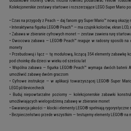
dodatkowe monety. Owoc można również podarować Yellow Toadowi lub
Kolekcjonerskie zestawy startowe i rozszerzające LEGO Super Mario 
• Czas na przygody z Peach — daj fanom gry Super Mario™ nową okazję n
• Interaktywna figurka LEGO® Peach™ — ma czujnik kolorów, ekran LCD, n
• Zabawa w zbieranie cyfrowych monet — zestaw zawiera rurę startową, 
• Owocowa zabawa — LEGO® Peach™ reaguje w radosny sposób na czer
monety
• Przebudowuj i łącz — tę modułową, liczącą 354 elementy zabawkę 
pod choinkę dla dzieci w wieku od sześciu lat
• Wspólna zabawa — figurka LEGO® Peach™ wymaga dwóch baterii AAA
umożliwić zabawę dwóm graczom
• Cyfrowe instrukcje — w aplikacji towarzyszącej LEGO® Super Mario™
LEGO.pl/devicecheck
• Buduj niepowtarzalne poziomy — kolekcjonerskie zabawki konstr
umożliwiających wielogodzinną zabawę w zbieranie monet
• Gwarancja jakości — klocki i elementy LEGO® spełniają rygorystyczne 
• Bezpieczeństwo przede wszystkim — testujemy elementy LEGO® na n