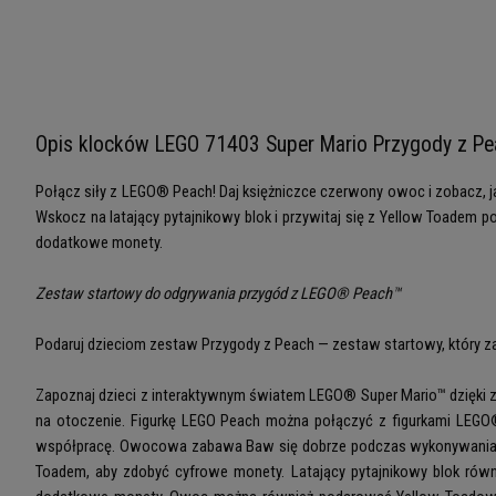
Opis klocków LEGO 71403 Super Mario Przygody z Pe
Połącz siły z LEGO® Peach! Daj księżniczce czerwony owoc i zobacz, ja
Wskocz na latający pytajnikowy blok i przywitaj się z Yellow Toade
dodatkowe monety.
Zestaw startowy do odgrywania przygód z LEGO® Peach™
Podaruj dzieciom zestaw Przygody z Peach — zestaw startowy, który 
Zapoznaj dzieci z interaktywnym światem LEGO® Super Mario™ dzięki 
na otoczenie. Figurkę LEGO Peach można połączyć z figurkami LEGO
współpracę. Owocowa zabawa Baw się dobrze podczas wykonywania zad
Toadem, aby zdobyć cyfrowe monety. Latający pytajnikowy blok rów