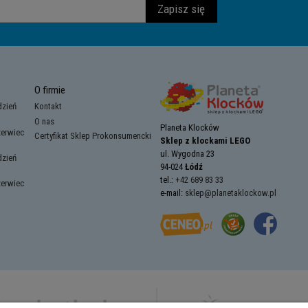
Zapisz się
O firmie
dzień
Kontakt
O nas
Planeta Klocków
zerwiec
Certyfikat Sklep Prokonsumencki
Sklep z klockami LEGO
ul. Wygodna 23
dzień
94-024
Łódź
tel.:
+42 689 83 33
zerwiec
e-mail:
sklep@planetaklockow.pl