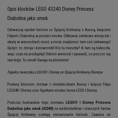
Opis klocków LEGO 43240 Disney Princess
Diabolina jako smok
Odtwarzaj epickie historie ze Śpiącej Królewny z Aurorą, księciem
Filipem i Diaboliną w postaci smoka. Odkrywaj zamkowe wieżyczki i
ukryty w winoroślach most, a może znajdziesz tam coś ciekawego!
Spójrz: to zbroja i kołowrotek! Kto tu mieszka? A tam są babeczki,
więc czas na przekąskę! Odsłoń winorośl i sprawdź, co jeszcze się
tam kryje. To smok! Uwaga na płomienie!
Figurka zwierzaka LEGO® ǀ Disney ze Śpiącej Królewny Disneya
Podaruj dzieciom zestaw z minilaleczkami Aurory i księcia Filipa
LEGO® ǀ Disney oraz figurkami smoka i konia LEGO ǀ Disney.
Podczas budowania tego zestawu
LEGO® ǀ Disney Princess
Diabolina jako smok (43240)
na siedmiolatków i starszych fanów
Śpiącej Królewny czekają niesamowite historie. Zawiera on