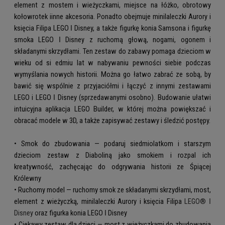
element z mostem i wieżyczkami, miejsce na łóżko, obrotowy
kołowrotek iinne akcesoria. Ponadto obejmuje minilaleczki Aurory i
księcia Filipa LEGO ǀ Disney, a także figurkę konia Samsona i figurkę
smoka LEGO ǀ Disney z ruchomą głową, nogami, ogonem i
składanymi skrzydłami. Ten zestaw do zabawy pomaga dzieciom w
wieku od si edmiu lat w nabywaniu pewności siebie podczas
wymyślania nowych historii. Można go łatwo zabrać ze sobą, by
bawić się wspólnie z przyjaciółmi i łączyć z innymi zestawami
LEGO i LEGO ǀ Disney (sprzedawanymi osobno). Budowanie ułatwi
intuicyjna aplikacja LEGO Builder, w której można powiększać i
obracać modele w 3D, a także zapisywać zestawy i śledzić postępy.
• Smok do zbudowania — podaruj siedmiolatkom i starszym
dzieciom zestaw z Diaboliną jako smokiem i rozpal ich
kreatywność, zachęcając do odgrywania historii ze Śpiącej
Królewny
• Ruchomy model — ruchomy smok ze składanymi skrzydłami, most,
element z wieżyczką, minilaleczki Aurory i księcia Filipa
LEGO® ǀ
Disney
oraz figurka konia LEGO ǀ Disney
• Ciekawy zestaw dla dzieci — most z wieżyczkami do zbudowania