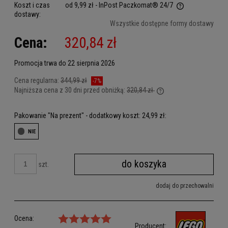
Koszt i czas
od 9,99 zł
- InPost Paczkomat® 24/7
dostawy:
Cena nie zawiera ewentualnych kosztów płatności
Wszystkie dostępne formy dostawy
Cena:
320,84 zł
Promocja trwa do 22 sierpnia 2026
Cena regularna:
344,99 zł
-7%
Najniższa cena z 30 dni przed obniżką:
320,84 zł
Jeżeli produkt jest sp
dni, wyświetlana jest 
Pakowanie "Na prezent" - dodatkowy koszt: 24,99 zł:
kiedy produkt pojawił 
do koszyka
szt.
dodaj do przechowalni
Ocena:
Producent: