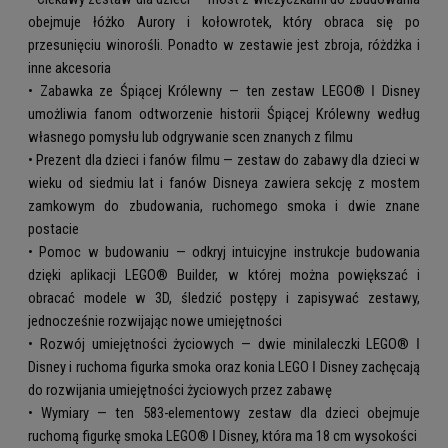
obejmuje łóżko Aurory i kołowrotek, który obraca się po
przesunięciu winorośli. Ponadto w zestawie jest zbroja, różdżka i
inne akcesoria
• Zabawka ze Śpiącej Królewny — ten zestaw LEGO® ǀ Disney
umożliwia fanom odtworzenie historii Śpiącej Królewny według
własnego pomysłu lub odgrywanie scen znanych z filmu
• Prezent dla dzieci i fanów filmu — zestaw do zabawy dla dzieci w
wieku od siedmiu lat i fanów Disneya zawiera sekcję z mostem
zamkowym do zbudowania, ruchomego smoka i dwie znane
postacie
• Pomoc w budowaniu — odkryj intuicyjne instrukcje budowania
dzięki aplikacji LEGO® Builder, w której można powiększać i
obracać modele w 3D, śledzić postępy i zapisywać zestawy,
jednocześnie rozwijając nowe umiejętności
• Rozwój umiejętności życiowych — dwie minilaleczki LEGO® ǀ
Disney i ruchoma figurka smoka oraz konia LEGO ǀ Disney zachęcają
do rozwijania umiejętności życiowych przez zabawę
• Wymiary — ten 583-elementowy zestaw dla dzieci obejmuje
ruchomą figurkę smoka LEGO® ǀ Disney, która ma 18 cm wysokości