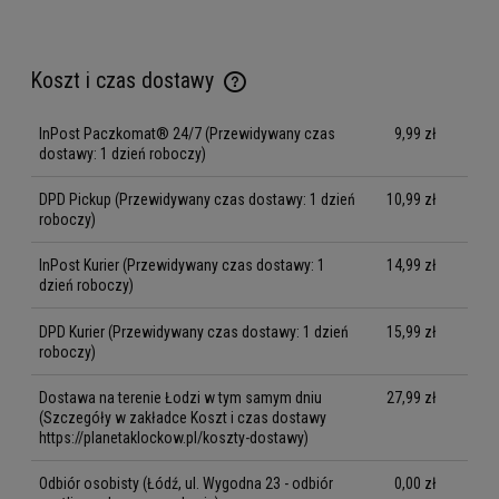
Koszt i czas dostawy
Cena nie zawiera ewentualnych kosztów płatności
InPost Paczkomat® 24/7
(Przewidywany czas
9,99 zł
dostawy: 1 dzień roboczy)
DPD Pickup
(Przewidywany czas dostawy: 1 dzień
10,99 zł
roboczy)
InPost Kurier
(Przewidywany czas dostawy: 1
14,99 zł
dzień roboczy)
DPD Kurier
(Przewidywany czas dostawy: 1 dzień
15,99 zł
roboczy)
Dostawa na terenie Łodzi w tym samym dniu
27,99 zł
(Szczegóły w zakładce Koszt i czas dostawy
https://planetaklockow.pl/koszty-dostawy)
Odbiór osobisty
(Łódź, ul. Wygodna 23 - odbiór
0,00 zł