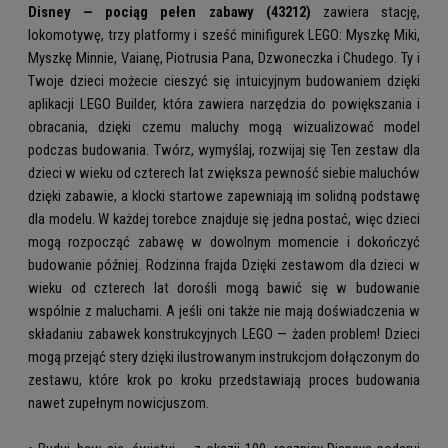
Disney — pociąg pełen zabawy (43212)
zawiera stację,
lokomotywę, trzy platformy i sześć minifigurek LEGO: Myszkę Miki,
Myszkę Minnie, Vaianę, Piotrusia Pana, Dzwoneczka i Chudego. Ty i
Twoje dzieci możecie cieszyć się intuicyjnym budowaniem dzięki
aplikacji LEGO Builder, która zawiera narzędzia do powiększania i
obracania, dzięki czemu maluchy mogą wizualizować model
podczas budowania. Twórz, wymyślaj, rozwijaj się Ten zestaw dla
dzieci w wieku od czterech lat zwiększa pewność siebie maluchów
dzięki zabawie, a klocki startowe zapewniają im solidną podstawę
dla modelu. W każdej torebce znajduje się jedna postać, więc dzieci
mogą rozpocząć zabawę w dowolnym momencie i dokończyć
budowanie później. Rodzinna frajda Dzięki zestawom dla dzieci w
wieku od czterech lat dorośli mogą bawić się w budowanie
wspólnie z maluchami. A jeśli oni także nie mają doświadczenia w
składaniu zabawek konstrukcyjnych LEGO — żaden problem! Dzieci
mogą przejąć stery dzięki ilustrowanym instrukcjom dołączonym do
zestawu, które krok po kroku przedstawiają proces budowania
nawet zupełnym nowicjuszom.