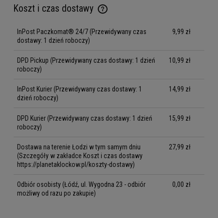
Koszt i czas dostawy
Cena nie zawiera ewentualnych kosztów płatności
InPost Paczkomat® 24/7
(Przewidywany czas
9,99 zł
dostawy: 1 dzień roboczy)
DPD Pickup
(Przewidywany czas dostawy: 1 dzień
10,99 zł
roboczy)
InPost Kurier
(Przewidywany czas dostawy: 1
14,99 zł
dzień roboczy)
DPD Kurier
(Przewidywany czas dostawy: 1 dzień
15,99 zł
roboczy)
Dostawa na terenie Łodzi w tym samym dniu
27,99 zł
(Szczegóły w zakładce Koszt i czas dostawy
https://planetaklockow.pl/koszty-dostawy)
Odbiór osobisty
(Łódź, ul. Wygodna 23 - odbiór
0,00 zł
możliwy od razu po zakupie)