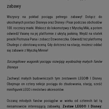
zabawy
Wszyscy na pokład pociągu pełnego zabawy! Dołącz do
ukochanych postaci Disneya oraz Disney i Pixar podczas obchodów
100. rocznicy marki. Wskocz do lokomotywy z Myszką Miki, a potem
odwiedź Vaianę na jej platformie z ukrytą jaskinią. Wejdź na statek
piracki Piotrusia Pana i zobacz Dzwoneczka. Odwiedź też platformę
Chudego z obrotową sceną. Gdy dotrzesz na stację, możesz oddać
się zabawie z Myszką Minnie!
Szczegółowe wagoniki pociągu rozwijają wyobraźnię małych fanów
Disneya
Zachwyć małych budowniczych tym zestawem LEGO® ǀ Disney.
Obejmuje on cztery sekcje pociągu do zbudowania, stację, sześć
minifigurek LEGO i mnóstwo akcesoriów.
Oczaruj młodych fanów pociągów w wieku od czterech lat tą
niesamowicie interesującą zabawką.
Zestaw LEGO® ǀ Disney: