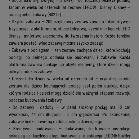
• Buduj, baw się, świętuj — z okazji 100. rocznicy Disneya podaruj
fanom w wieku od czterech lat zestaw LEGO® ǀ Disney: Disney —
pociąg pełen zabawy (43212)
• Szybka zabawa — 200-częściowy zestaw zawiera lokomotywę i
trzy pociągi z platformami, stację kolejową, sześć minifigurek
LEGO
Disney
i mnóstwo akcesoriów do tworzenia historii. Każda torebka
zawiera postać, więc zabawę można szybko zacząć
• Zabawa z pociągiem — ten zestaw zachęca dzieci, które kochają
pociągi, do pełnego oddania się budowaniu i zabawie. Każda
platforma zawiera funkcje lub ukryte elementy, które dzieci mogą
odkryć podczas zabawy
• Prezent dla dzieci w wieku od czterech lat — wysokiej jakości
zestaw dla dzieci kochających pociągi jest pełen atrakcji, dzięki
którym rodzice i dzieci mogą dzielić się ważnymi etapami rozwoju
podczas budowania i zabawy
• Do zabawy i ozdoby — w pełni złożony pociąg ma 12 cm
wysokości, 44 cm długości i 5 cm głębokości. Po skończonej
zabawie będzie świetną ozdobą pokoju dziecięcego
• Kreatywne budowanie — drukowane, ilustrowane instrukcje
pokazują cel każdego etapu budowania, a aplikacja LEGO® Builder