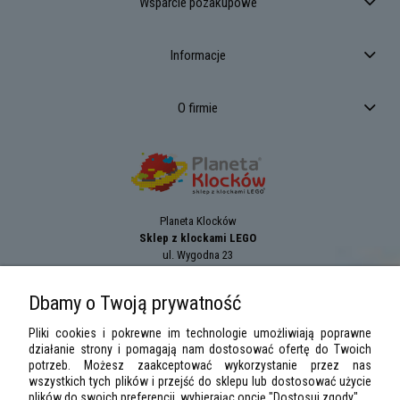
Wsparcie pozakupowe
Informacje
O firmie
Planeta Klocków
Sklep z klockami LEGO
ul. Wygodna 23
94-024
Łódź
tel.:
+42 689 83 33
Dbamy o Twoją prywatność
e-mail:
sklep@planetaklockow.pl
Pliki cookies i pokrewne im technologie umożliwiają poprawne
działanie strony i pomagają nam dostosować ofertę do Twoich
potrzeb. Możesz zaakceptować wykorzystanie przez nas
wszystkich tych plików i przejść do sklepu lub dostosować użycie
plików do swoich preferencji, wybierając opcję "Dostosuj zgody".