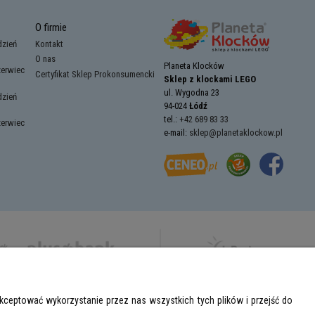
O firmie
dzień
Kontakt
O nas
Planeta Klocków
zerwiec
Certyfikat Sklep Prokonsumencki
Sklep z klockami LEGO
ul. Wygodna 23
dzień
94-024
Łódź
tel.:
+42 689 83 33
zerwiec
e-mail:
sklep@planetaklockow.pl
ceptować wykorzystanie przez nas wszystkich tych plików i przejść do