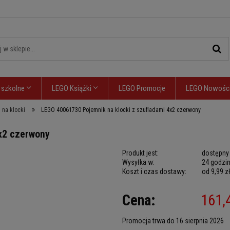
 szkolne
LEGO Książki
LEGO Promocje
LEGO Nowośc
»
 na klocki
LEGO 40061730 Pojemnik na klocki z szufladami 4x2 czerwony
x2 czerwony
Produkt jest:
dostępny
Wysyłka w:
24 godzi
Koszt i czas dostawy:
od 9,99 z
Cena nie zawiera
Cena:
161,
płatności
Promocja trwa do 16 sierpnia 2026