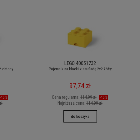
LEGO 40051732
2 zielony
Pojemnik na klocki z szufladą 2x2 żółty
97,74 zł
Cena regularna:
114,99 zł
-15%
-15%
zł
Najniższa cena:
114,99 zł
do koszyka