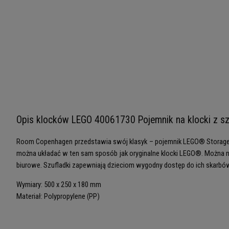
Opis klocków LEGO 40061730 Pojemnik na klocki z s
Room Copenhagen przedstawia swój klasyk – pojemnik LEGO® Storage B
można układać w ten sam sposób jak oryginalne klocki LEGO®. Można ni
biurowe. Szufladki zapewniają dzieciom wygodny dostęp do ich skarbów
Wymiary: 500 x 250 x 180 mm
Materiał: Polypropylene (PP)