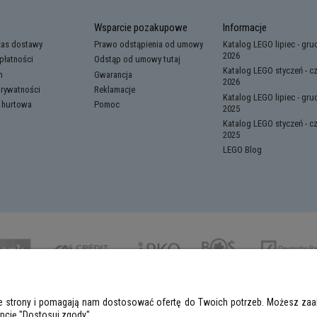
Wsparcie pozakupowe
Informacje
zas dostawy
Prawo odstąpienia od umowy
Katalog LEGO lipiec - gru
2026
płatności
Odstąp od umowy tutaj
Katalog LEGO styczeń - c
n
Gwarancja
2026
prywatności
Reklamacje
Katalog LEGO lipiec - gru
 hurtowa
Pomoc
2025
Katalog LEGO styczeń - c
2025
LEGO Blog
nie strony i pomagają nam dostosować ofertę do Twoich potrzeb. Możesz zaak
opcję "Dostosuj zgody".