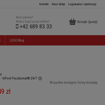
Kontakt
Nasz sklep
Logowanie i rejestracja
Masz pytanie?
Wolisz kupić przez telefon?
Koszyk:
(pusty)
+42 689 83 33
i
LEGO Blog
ny
ł
- InPost Paczkomat® 24/7
Wszystkie dostępne formy dostawy
 ewentualnych kosztów
49 zł