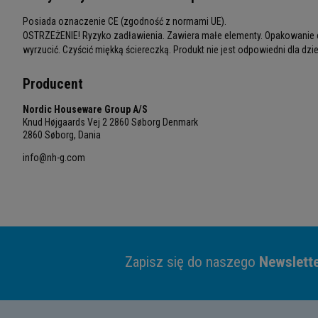
Posiada oznaczenie CE (zgodność z normami UE).
OSTRZEŻENIE! Ryzyko zadławienia. Zawiera małe elementy. Opakowanie e
wyrzucić. Czyścić miękką ściereczką. Produkt nie jest odpowiedni dla dziec
Producent
Nordic Houseware Group A/S
Knud Højgaards Vej 2 2860 Søborg Denmark
2860 Søborg, Dania
info@nh-g.com
Zapisz się do naszego
Newslett