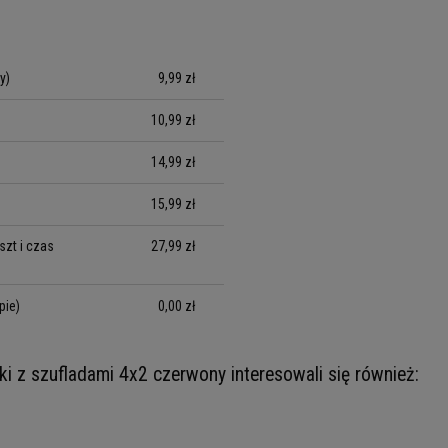
y)
9,99 zł
10,99 zł
14,99 zł
15,99 zł
zt i czas
27,99 zł
pie)
0,00 zł
ki z szufladami 4x2 czerwony interesowali się również: