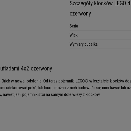
Szczegóły klocków LEGO 40
czerwony
Seria
Wiek
Wymiary pudełka
zufladami 4x2 czerwony
rick w nowej odsłonie. Od teraz pojemniki LEGO® w kształcie klocków dostę
mi udekorować pokój lub biuro, można z nich budować i się nimi bawić lub u
, nawet jeśli pojemnik stoi na samym dole wieży z klocków.