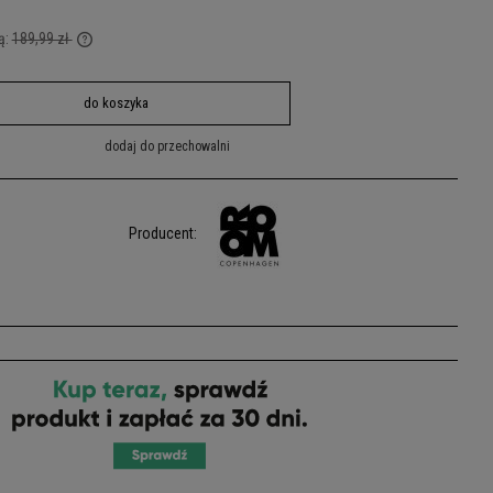
ą:
189,99 zł
cej niż 30
do koszyka
na od momentu,
ży.
dodaj do przechowalni
Producent: