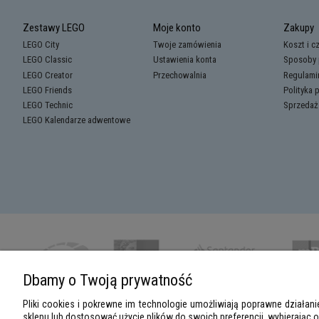
Zestawy LEGO
Moje konto
Zakupy
LEGO City
Twoje zamówienia
Koszt i c
LEGO Classic
Ustawienia konta
Sposoby 
LEGO Creator
Przechowalnia
Regulami
LEGO Friends
Polityka 
LEGO Technic
Sprzedaż
LEGO Kalendarze adwentowe
Dbamy o Twoją prywatność
Pliki cookies i pokrewne im technologie umożliwiają poprawne działa
sklepu lub dostosować użycie plików do swoich preferencji, wybierając 