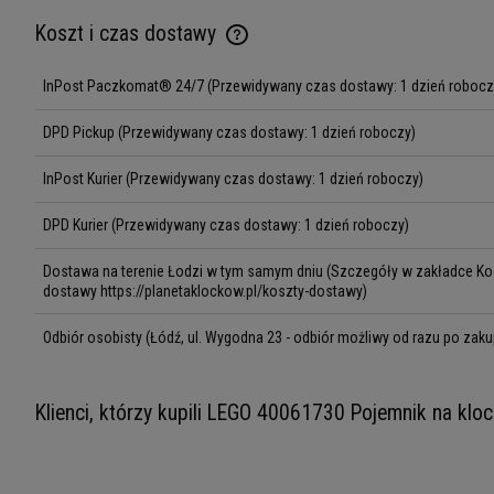
Koszt i czas dostawy
InPost Paczkomat® 24/7
(Przewidywany czas dostawy: 1 dzień robocz
Cena nie zawiera ewentualnych kosztów
płatności
DPD Pickup
(Przewidywany czas dostawy: 1 dzień roboczy)
InPost Kurier
(Przewidywany czas dostawy: 1 dzień roboczy)
DPD Kurier
(Przewidywany czas dostawy: 1 dzień roboczy)
Dostawa na terenie Łodzi w tym samym dniu
(Szczegóły w zakładce Kos
dostawy https://planetaklockow.pl/koszty-dostawy)
Odbiór osobisty
(Łódź, ul. Wygodna 23 - odbiór możliwy od razu po zaku
Klienci, którzy kupili LEGO 40061730 Pojemnik na kloc