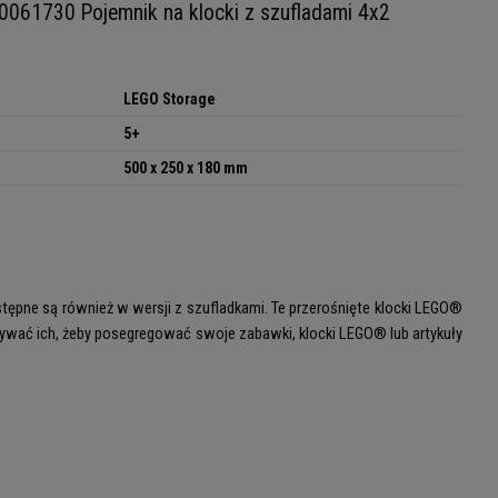
061730 Pojemnik na klocki z szufladami 4x2
LEGO Storage
5+
500 x 250 x 180 mm
pne są również w wersji z szufladkami. Te przerośnięte klocki LEGO®
żywać ich, żeby posegregować swoje zabawki, klocki LEGO® lub artykuły