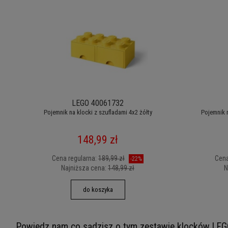
LEGO 40061732
Pojemnik na klocki z szufladami 4x2 żółty
Pojemnik n
148,99 zł
Cena regularna:
189,99 zł
Cena
-22%
Najniższa cena:
148,99 zł
N
do koszyka
Powiedz nam co sądzisz o tym zestawie klocków LEG