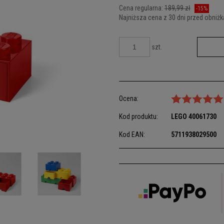
Cena regularna:
189,99 zł
-15%
Najniższa cena z 30 dni przed obniżk
Jeżeli produkt jest sprzedawany kró
szt.
dni, wyświetlana jest najniższa ce
kiedy produkt pojawił się w sprzeda
Ocena:
Kod produktu:
LEGO
40061730
Kod EAN:
5711938029500