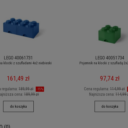
LEGO 40061731
LEGO 40051734
a klocki z szufladami 4x2 niebieski
Pojemnik na klocki z szufladą 2x
161,49 zł
97,74 zł
 regularna:
189,99 zł
Cena regularna:
114,99 zł
-15%
ajniższa cena:
189,99 zł
Najniższa cena:
114,99 
do koszyka
do koszyka
O (0)