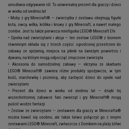
umożliwia odgrywanie ról. To uniwersalny prezent dla graczy i dzieci
w wieku od siedmiu lat
• Moby z gry Minecraft® — zwierzątka z zestawu obejmują figurki
kota, owcy, wilka, królika i krowy z gry Minecraft, a nawet małego
zombie. Jest tu także pierwsza minifigurka LEGO® Minecraft Efe
• Opieka nad zwierzętami i akcja — ten zestaw LEGO® z biomem
równinnym składa się z trzech części: ogrodzonej przestrzeni do
zabawy ze spiżarnią, miejsca na piknik na świeżym powietrzu i
dywanu, na którym mogą odpocząć zmęczone zwierzęta
• Akcesoria do samodzielnej zabawy — skrzynia ze skarbami
LEGO® Minecraft® zawiera różne produkty spożywcze, w tym
kość, marchewkę i pszenicę, aby zachęcić dzieci do opieki nad
zwierzętami
• Prezent dla dzieci w wieku od siedmiu lat — dzięki tej
wszechstronnej zabawce fani zwierząt i gry Minecraft® mogą
puścić wodze fantazji
• Zestaw ze zwierzętami — zestawem dla graczy w Minecrafta®
można bawić się osobno, ale także łatwo połączyć go z innymi
zestawami LEGO® Minecraft, zwłaszcza z Domkiem na plaży żółwi