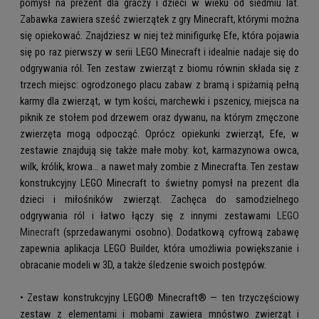
pomysł na prezent dla graczy i dzieci w wieku od siedmiu lat.
Zabawka zawiera sześć zwierzątek z gry Minecraft, którymi można
się opiekować. Znajdziesz w niej też minifigurkę Efe, która pojawia
się po raz pierwszy w serii LEGO Minecraft i idealnie nadaje się do
odgrywania ról. Ten zestaw zwierząt z biomu równin składa się z
trzech miejsc: ogrodzonego placu zabaw z bramą i spiżarnią pełną
karmy dla zwierząt, w tym kości, marchewki i pszenicy, miejsca na
piknik ze stołem pod drzewem oraz dywanu, na którym zmęczone
zwierzęta mogą odpocząć. Oprócz opiekunki zwierząt, Efe, w
zestawie znajdują się także małe moby: kot, karmazynowa owca,
wilk, królik, krowa… a nawet mały zombie z Minecrafta. Ten zestaw
konstrukcyjny LEGO Minecraft to świetny pomysł na prezent dla
dzieci i miłośników zwierząt. Zachęca do samodzielnego
odgrywania ról i łatwo łączy się z innymi zestawami
LEGO
Minecraft
(sprzedawanymi osobno). Dodatkową cyfrową zabawę
zapewnia aplikacja LEGO Builder, która umożliwia powiększanie i
obracanie modeli w 3D, a także śledzenie swoich postępów.
• Zestaw konstrukcyjny LEGO® Minecraft® — ten trzyczęściowy
zestaw z elementami i mobami zawiera mnóstwo zwierząt i