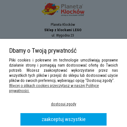
Planeta Klocków
Sklep z klockami LEGO
ul. Wygodna 23
94-024
Łódź
tel.:
+42 689 83 33
Dbamy o Twoją prywatność
e-mail:
sklep@planetaklockow.pl
Pliki cookies i pokrewne im technologie umożliwiają poprawne
działanie strony i pomagają nam dostosować ofertę do Twoich
potrzeb. Możesz zaakceptować wykorzystanie przez nas
wszystkich tych plików i przejść do sklepu lub dostosować użycie
plików do swoich preferencji, wybierając opcję "Dostosuj zgody".
Więcej o plikach cookies przeczytasz w naszej Polityce
prywatności.
LEGO Minifigures
,
LEGO Star Wars
,
DUPLO
,
City
,
Classic
,
Friends
,
Creator
,
dostosuj zgody
Speed Champions
,
Technic
,
LEGO Ninjago
,
Minifigures, Harry Potter
are
trademarks of the
LEGO
Group. ©2026 the LEGO Group.
Wszelkie prawa zastrzeżone
|
Sklep z klockami LEGO
planetaklockow.pl
|
2013 -
zaakceptuj wszystkie
2026