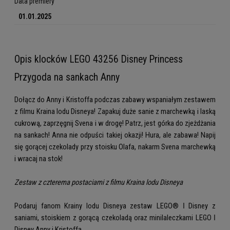
Data premiery
01.01.2025
Opis klocków LEGO 43256 Disney Princess
Przygoda na sankach Anny
Dołącz do Anny i Kristoffa podczas zabawy wspaniałym zestawem
z filmu Kraina lodu Disneya! Zapakuj duże sanie z marchewką i laską
cukrową, zaprzęgnij Svena i w drogę! Patrz, jest górka do zjeżdżania
na sankach! Anna nie odpuści takiej okazji! Hura, ale zabawa! Napij
się gorącej czekolady przy stoisku Olafa, nakarm Svena marchewką
i wracaj na stok!
Zestaw z czterema postaciami z filmu Kraina lodu Disneya
Podaruj fanom Krainy lodu Disneya zestaw LEGO® ǀ Disney z
saniami, stoiskiem z gorącą czekoladą oraz minilaleczkami LEGO ǀ
Disney Anny i Kristoffa.