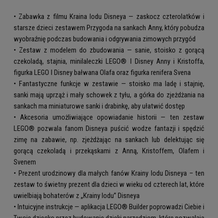
• Zabawka z filmu Kraina lodu Disneya — zaskocz czterolatków i
starsze dzieci zestawem Przygoda na sankach Anny, który pobudza
wyobraźnię podczas budowania i odgrywania zimowych przygód
• Zestaw z modelem do zbudowania — sanie, stoisko z gorącą
czekoladą, stajnia, minilaleczki LEGO® ǀ Disney Anny i Kristoffa,
figurka LEGO ǀ Disney bałwana Olafa oraz figurka renifera Svena
• Fantastyczne funkcje w zestawie — stoisko ma ladę i stajnię,
sanki mają uprząż i mały schowek z tyłu, a górka do zjeżdżania na
sankach ma miniaturowe sanki i drabinkę, aby ułatwić dostęp
• Akcesoria umożliwiające opowiadanie historii — ten zestaw
LEGO® pozwala fanom Disneya puścić wodze fantazji i spędzić
zimę na zabawie, np. zjeżdżając na sankach lub delektując się
gorącą czekoladą i przekąskami z Anną, Kristoffem, Olafem i
Svenem
• Prezent urodzinowy dla małych fanów Krainy lodu Disneya – ten
zestaw to świetny prezent dla dzieci w wieku od czterech lat, które
uwielbiają bohaterów z „Krainy lodu” Disneya
• Intuicyjne instrukcje — aplikacja LEGO® Builder poprowadzi Ciebie i
Twoje dziecko przez budowanie dzięki narzędziom, które pozwalają