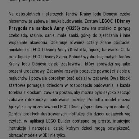
Na czteroletnich i starszych fanów Krainy lodu Disneya czeka
niesamowita zabawa i nauka budowania. Zestaw
LEGO® ǀ Disney
Przygoda na sankach Anny (43256)
zawiera stoisko z gorącą
czekoladą, stajnię, sanie, małe sanki, górkę do zjeżdżania i inne
wspaniałe akcesoria. Obejmuje również cztery znane postacie:
minilaleczki LEGO ǀ Disney Anny i Kristoffa, figurkę bałwanka Olafa
oraz figurkę LEGO ǀ Disney Svena. Pobudź wyobraźnię małych fanów
Krainy lodu Disneya dzięki zestawowi, który sprawdzi się jako
prezent urodzinowy. Zabawka rozwija poczucie pewności siebie u
maluchów i pozwala dorosłym brać udział w zabawie. Dwa klocki
startowe pomagają dzieciom w rozpoczęciu budowania, a każda
torebka z klockami zawiera postać, aby można było szybko zacząć
zabawę i dokończyć budowanie później! Ponadto model można
łączyć z innymi zestawami LEGO ǀ Disney (sprzedawanymi osobno).
Oprócz prostych ilustrowanych instrukcji dla dzieci uczących się
czytać, w aplikacji LEGO Builder dostępne są proste, intuicyjne
instrukcje i narzędzia, dzięki którym dzieci mogą powiększać,
obracać modele w 3D i nie tylko.