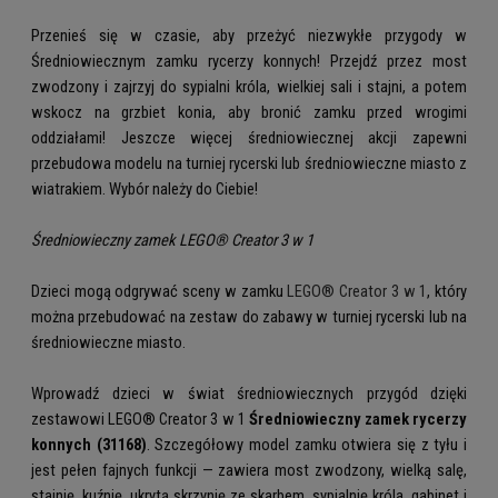
Przenieś się w czasie, aby przeżyć niezwykłe przygody w
Średniowiecznym zamku rycerzy konnych! Przejdź przez most
zwodzony i zajrzyj do sypialni króla, wielkiej sali i stajni, a potem
wskocz na grzbiet konia, aby bronić zamku przed wrogimi
oddziałami! Jeszcze więcej średniowiecznej akcji zapewni
przebudowa modelu na turniej rycerski lub średniowieczne miasto z
wiatrakiem. Wybór należy do Ciebie!
Średniowieczny zamek LEGO® Creator 3 w 1
Dzieci mogą odgrywać sceny w zamku
LEGO® Creator 3 w 1
, który
można przebudować na zestaw do zabawy w turniej rycerski lub na
średniowieczne miasto.
Wprowadź dzieci w świat średniowiecznych przygód dzięki
zestawowi LEGO® Creator 3 w 1
Średniowieczny zamek rycerzy
konnych (31168)
. Szczegółowy model zamku otwiera się z tyłu i
jest pełen fajnych funkcji — zawiera most zwodzony, wielką salę,
stajnię, kuźnię, ukrytą skrzynię ze skarbem, sypialnię króla, gabinet i