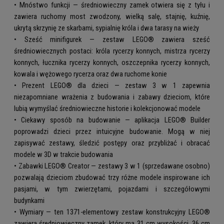
• Mnóstwo funkcji — średniowieczny zamek otwiera się z tyłu i
zawiera ruchomy most zwodzony, wielką salę, stajnię, kuźnię,
ukrytą skrzynię ze skarbami, sypialnię króla i dwa tarasy na wieży
• Sześć minifigurek — zestaw LEGO® zawiera sześć
średniowiecznych postaci: króla rycerzy konnych, mistrza rycerzy
konnych, łucznika rycerzy konnych, oszczepnika rycerzy konnych,
kowala i wężowego rycerza oraz dwa ruchome konie
• Prezent LEGO® dla dzieci — zestaw 3 w 1 zapewnia
niezapomniane wrażenia z budowania i zabawy dzieciom, które
lubią wymyślać średniowieczne historie i kolekcjonować modele
• Ciekawy sposób na budowanie — aplikacja LEGO® Builder
poprowadzi dzieci przez intuicyjne budowanie. Mogą w niej
zapisywać zestawy, śledzić postępy oraz przybliżać i obracać
modele w 3D w trakcie budowania
• Zabawki LEGO® Creator — zestawy 3 w 1 (sprzedawane osobno)
pozwalają dzieciom zbudować trzy różne modele inspirowane ich
pasjami, w tym zwierzętami, pojazdami i szczegółowymi
budynkami
• Wymiary — ten 1371-elementowy zestaw konstrukcyjny LEGO®
zawiera średniowieczny zamek, który ma 31 cm wysokości, 36 cm