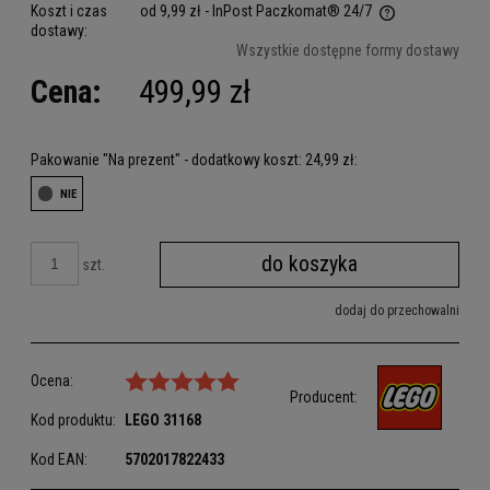
Koszt i czas
od 9,99 zł
- InPost Paczkomat® 24/7
dostawy:
Cena nie zawiera ewentualnych kosztów płatności
Wszystkie dostępne formy dostawy
Cena:
499,99 zł
Pakowanie "Na prezent" - dodatkowy koszt: 24,99 zł:
do koszyka
szt.
dodaj do przechowalni
Ocena:
Producent:
Kod produktu:
LEGO
31168
Kod EAN:
5702017822433