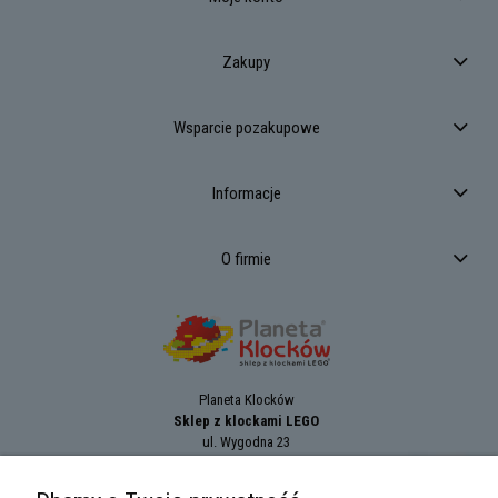
Zakupy
Wsparcie pozakupowe
Informacje
O firmie
Planeta Klocków
Sklep z klockami LEGO
ul. Wygodna 23
94-024
Łódź
tel.:
+42 689 83 33