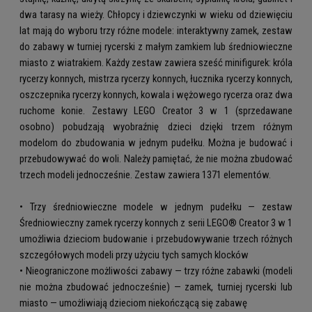
dwa tarasy na wieży. Chłopcy i dziewczynki w wieku od dziewięciu
lat mają do wyboru trzy różne modele: interaktywny zamek, zestaw
do zabawy w turniej rycerski z małym zamkiem lub średniowieczne
miasto z wiatrakiem. Każdy zestaw zawiera sześć minifigurek: króla
rycerzy konnych, mistrza rycerzy konnych, łucznika rycerzy konnych,
oszczepnika rycerzy konnych, kowala i wężowego rycerza oraz dwa
ruchome konie. Zestawy LEGO Creator 3 w 1 (sprzedawane
osobno) pobudzają wyobraźnię dzieci dzięki trzem różnym
modelom do zbudowania w jednym pudełku. Można je budować i
przebudowywać do woli. Należy pamiętać, że nie można zbudować
trzech modeli jednocześnie. Zestaw zawiera 1371 elementów.
• Trzy średniowieczne modele w jednym pudełku — zestaw
Średniowieczny zamek rycerzy konnych z serii LEGO® Creator 3 w 1
umożliwia dzieciom budowanie i przebudowywanie trzech różnych
szczegółowych modeli przy użyciu tych samych klocków
• Nieograniczone możliwości zabawy — trzy różne zabawki (modeli
nie można zbudować jednocześnie) — zamek, turniej rycerski lub
miasto — umożliwiają dzieciom niekończącą się zabawę