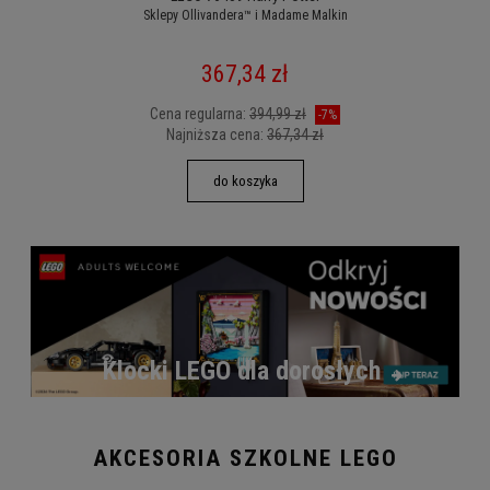
Sklepy Ollivandera™ i Madame Malkin
367,34 zł
Cena regularna:
394,99 zł
-7%
Najniższa cena:
367,34 zł
do koszyka
Klocki LEGO dla dorosłych
AKCESORIA SZKOLNE LEGO