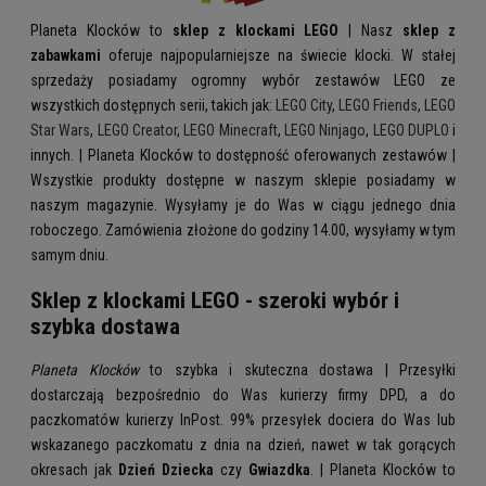
Planeta Klocków to
sklep z klockami LEGO
| Nasz
sklep z
zabawkami
oferuje najpopularniejsze na świecie klocki. W stałej
sprzedaży posiadamy ogromny wybór zestawów LEGO ze
wszystkich dostępnych serii, takich jak:
LEGO City
,
LEGO Friends
,
LEGO
Star Wars
,
LEGO Creator
,
LEGO Minecraft
,
LEGO Ninjago
,
LEGO DUPLO
i
innych. | Planeta Klocków to dostępność oferowanych zestawów |
Wszystkie produkty dostępne w naszym sklepie posiadamy w
naszym magazynie. Wysyłamy je do Was w ciągu jednego dnia
roboczego. Zamówienia złożone do godziny 14.00, wysyłamy w tym
samym dniu.
Sklep z klockami LEGO - szeroki wybór i
szybka dostawa
Planeta Klocków
to szybka i skuteczna dostawa | Przesyłki
dostarczają bezpośrednio do Was kurierzy firmy DPD, a do
paczkomatów kurierzy InPost. 99% przesyłek dociera do Was lub
wskazanego paczkomatu z dnia na dzień, nawet w tak gorących
okresach jak
Dzień Dziecka
czy
Gwiazdka
. | Planeta Klocków to