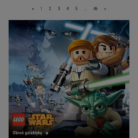
«
1
2
3
4
5
...
46
»
Obroń galaktykę