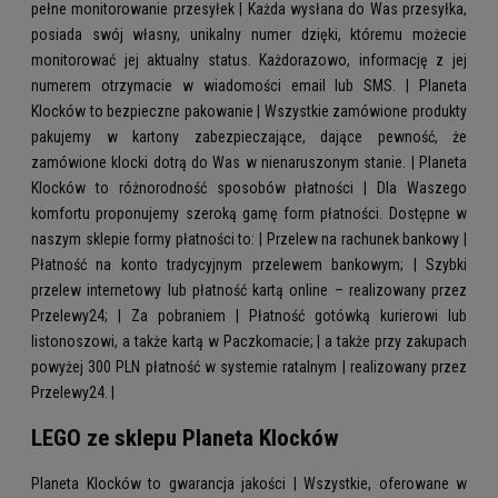
pełne monitorowanie przesyłek | Każda wysłana do Was przesyłka,
posiada swój własny, unikalny numer dzięki, któremu możecie
monitorować jej aktualny status. Każdorazowo, informację z jej
numerem otrzymacie w wiadomości email lub SMS. | Planeta
Klocków to bezpieczne pakowanie | Wszystkie zamówione produkty
pakujemy w kartony zabezpieczające, dające pewność, że
zamówione klocki dotrą do Was w nienaruszonym stanie. | Planeta
Klocków to różnorodność sposobów płatności | Dla Waszego
komfortu proponujemy szeroką gamę form płatności. Dostępne w
naszym sklepie formy płatności to: | Przelew na rachunek bankowy |
Płatność na konto tradycyjnym przelewem bankowym; | Szybki
przelew internetowy lub płatność kartą online – realizowany przez
Przelewy24; | Za pobraniem | Płatność gotówką kurierowi lub
listonoszowi, a także kartą w Paczkomacie; | a także przy zakupach
powyżej 300 PLN płatność w systemie ratalnym | realizowany przez
Przelewy24. |
LEGO ze sklepu Planeta Klocków
Planeta Klocków to gwarancja jakości | Wszystkie, oferowane w