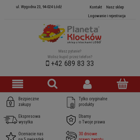
ul. Wygodna 23, 94-024 Łódź
Kontakt
Nasz sklep
Logowanie i rejestracja
Masz pytanie?
Wolisz kupić przez telefon?
+42 689 83 33
Bezpieczne
Tylko oryginalne
zakupy
produkty
Ekspresowa
Dbamy
wysyłka
o Twoje prawa
Oceniacie nas
30 dniowe
na 5 gwiazdek
prawo zwrotu