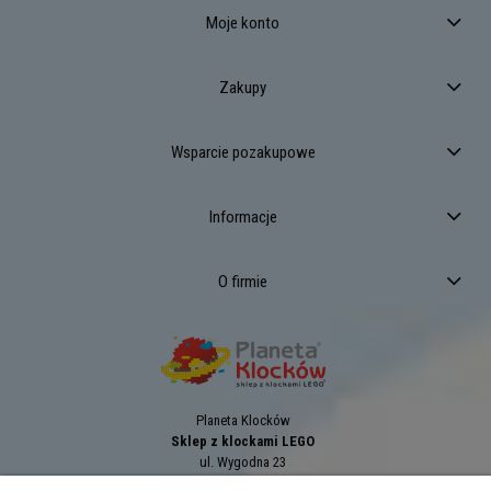
Moje konto
Zakupy
Wsparcie pozakupowe
Informacje
O firmie
Planeta Klocków
Sklep z klockami LEGO
ul. Wygodna 23
94-024
Łódź