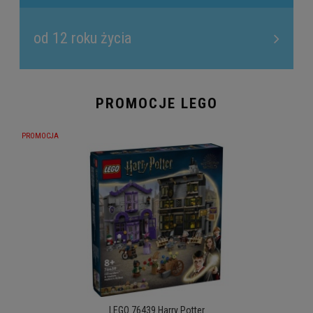
od 12 roku życia
PROMOCJE LEGO
PROMOCJA
PRO
LEGO 76439 Harry Potter