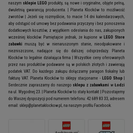
naszym
sklepie LEGO
produkty, są nowe i oryginalne, objęte pełną,
dwuletnią gwarancją producenta. | Planeta Klocków to możliwość
zwrotów | Jeżeli się rozmyślicie, to macie 14 dni kalendarzowych,
aby odstąpić od umowy bez podawania przyczyny i bez ponoszenia
dodatkowych kosztów, z wyjątkiem odesłania do nas, zakupionych
wcześniej klocków. Pamiętajcie jednak, że kupione w
LEGO Store
zabawki
muszą być w nienaruszonym stanie, nieodpakowane i
niezniszczone, nadające się do dalszej odsprzedaży. Planeta
Klocków to legalnie działająca firma | Wszystkie ceny oferowanych
przez nas produktów podawane są w polskich złotych i zawierają
podatek VAT. Do każdego zakupu dołączamy paragon fiskalny lub
fakturę VAT. Planeta Klocków to sklepy stacjonarne -
LEGO Shop
|
Serdecznie zapraszamy do naszego
sklepu z zabawkami
w
Łodzi
na ul. Wygodnej 23. | Planeta Klocków to stały kontakt | Pozostajemy
do Waszej dyspozycji pod numerem telefonu: 42 689 83 33, adresem
email: sklep@planetaklockow.pl, na naszym profilu Facebook.